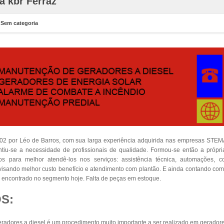
a kbr Ferraz
n
Sem categoria
002 por Léo de Barros, com sua larga experiência adquirida nas empresas S
iu-se a necessidade de profissionais de qualidade. Formou-se então a própr
dos para melhor atendê-los nos serviços: assistência técnica, automações, 
s visando melhor custo benefício e atendimento com plantão. E ainda contando co
encontrado no segmento hoje. Falta de peças em estoque.
S:
adores a diesel é um procedimento muito importante a ser realizado em geradore