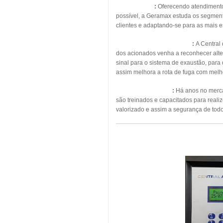
Energia Solar
:
Oferecendo atendimento, 
possível, a Geramax estuda os segmento
clientes e adaptando-se para as mais 
Pressurização de Escadas
:
A Central
dos acionados venha a reconhecer alte
sinal para o sistema de exaustão, para
assim melhora a rota de fuga com melho
Manutenção Predial
:
Há anos no mercad
são treinados e capacitados para real
valorizado e assim a segurança de todo
MAN