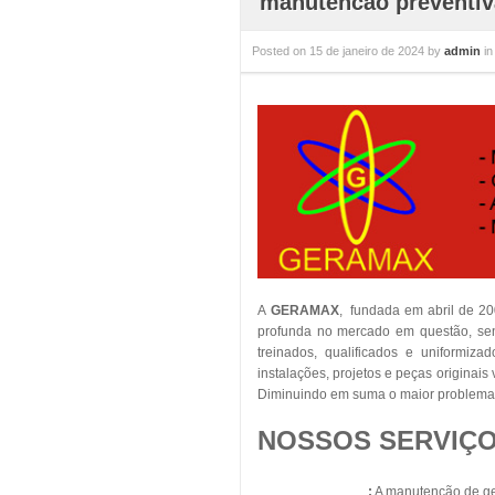
manutencao preventiv
Posted on
15 de janeiro de 2024
by
admin
i
A
GERAMAX
, fundada em abril de 2
profunda no mercado em questão, sent
treinados, qualificados e uniformiza
instalações, projetos e peças originai
Diminuindo em suma o maior problema 
NOSSOS SERVIÇO
Geradores Diesel
:
A manutenção de ger