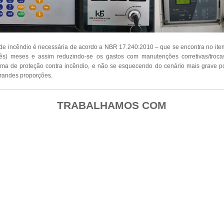
de incêndio é necessária de acordo a NBR 17.240:2010 – que se encontra no it
ês) meses e assim reduzindo-se os gastos com manutenções corretivas/troc
ema de proteção contra incêndio, e não se esquecendo do cenário mais grave po
randes proporções.
TRABALHAMOS COM