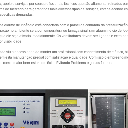
apoio e serviços por seus profissionais técnicos que são altamente treinados par
s de mercado para garantir os mais diversos tipos de serviços, estabelecendo es
específicas demandas.
 de Alarme de Incêndio está conectada com o painel de comando da pressurizaçã
ração no ambiente seja por temperatura ou fumaça sinalizam algum indício de fog
 que ele seja ativado imediatamente. Os ventiladores devem ser ligados e extrair 
r visibilidade.
o viu a necessidade de manter um profissional com conhecimento de elétrica, hidr
izem esta manutenção predial com satisfação e qualidade. Com isso o empreendim
s com o maior bem-estar com êxito. Evitando Problema e gastos futuros.
UTENÇÃO PREVENTIVA ALARMES DE INCÊ