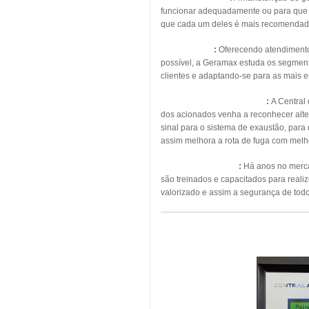
funcionar adequadamente ou para que s
que cada um deles é mais recomendad
Energia Solar
:
Oferecendo atendimento, 
possível, a Geramax estuda os segmento
clientes e adaptando-se para as mais 
Pressurização de Escadas
:
A Central
dos acionados venha a reconhecer alte
sinal para o sistema de exaustão, para
assim melhora a rota de fuga com melho
Manutenção Predial
:
Há anos no mercad
são treinados e capacitados para real
valorizado e assim a segurança de todo
MAN