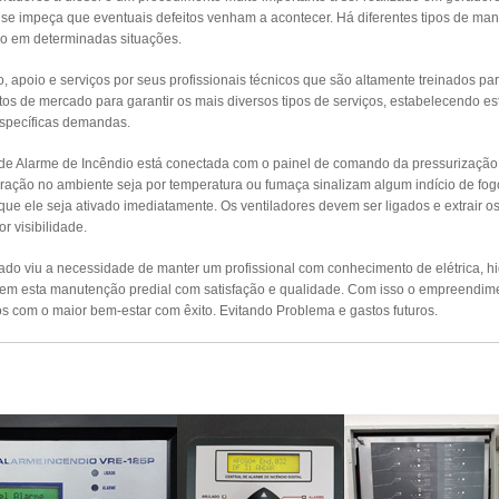
e impeça que eventuais defeitos venham a acontecer. Há diferentes tipos de man
o em determinadas situações.
apoio e serviços por seus profissionais técnicos que são altamente treinados par
s de mercado para garantir os mais diversos tipos de serviços, estabelecendo es
específicas demandas.
 de Alarme de Incêndio está conectada com o painel de comando da pressurizaçã
ração no ambiente seja por temperatura ou fumaça sinalizam algum indício de fog
 que ele seja ativado imediatamente. Os ventiladores devem ser ligados e extrair 
r visibilidade.
o viu a necessidade de manter um profissional com conhecimento de elétrica, hidr
izem esta manutenção predial com satisfação e qualidade. Com isso o empreendim
s com o maior bem-estar com êxito. Evitando Problema e gastos futuros.
UTENÇÃO PREVENTIVA ALARMES DE INCÊ