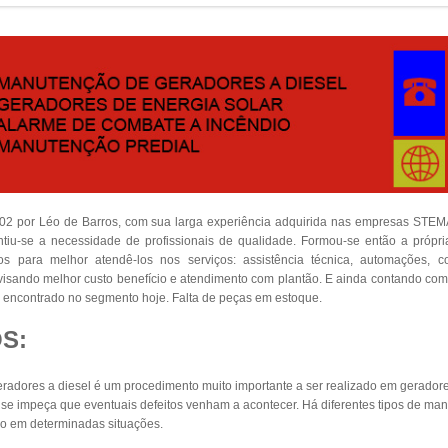
002 por Léo de Barros, com sua larga experiência adquirida nas empresas S
iu-se a necessidade de profissionais de qualidade. Formou-se então a própr
dos para melhor atendê-los nos serviços: assistência técnica, automações, 
s visando melhor custo benefício e atendimento com plantão. E ainda contando co
encontrado no segmento hoje. Falta de peças em estoque.
S:
adores a diesel é um procedimento muito importante a ser realizado em geradore
e impeça que eventuais defeitos venham a acontecer. Há diferentes tipos de man
o em determinadas situações.