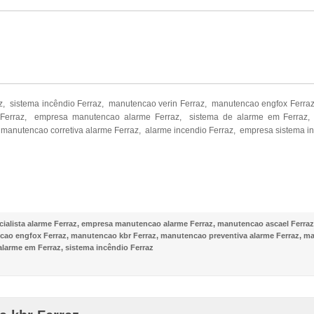
z, sistema incêndio Ferraz, manutencao verin Ferraz, manutencao engfox Ferr
Ferraz, empresa manutencao alarme Ferraz, sistema de alarme em Ferraz, 
manutencao corretiva alarme Ferraz, alarme incendio Ferraz, empresa sistema in
NOSSO FACEBOOK
ialista alarme Ferraz
,
empresa manutencao alarme Ferraz
,
manutencao ascael Ferraz
ao engfox Ferraz
,
manutencao kbr Ferraz
,
manutencao preventiva alarme Ferraz
,
ma
alarme em Ferraz
,
sistema incêndio Ferraz