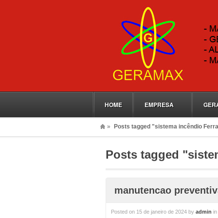
HOME
EMPRESA
GER
»
Posts tagged "sistema incêndio Ferr
Posts tagged "siste
manutencao preventiv
Posted on
15 de janeiro de 2024
by
admin
i