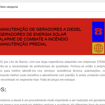
n
Sem categoria
002 por Léo de Barros, com sua larga experiência adquirida nas empresas S
iu-se a necessidade de profissionais de qualidade. Formou-se então a própr
dos para melhor atendê-los nos serviços: assistência técnica, automações, 
s visando melhor custo benefício e atendimento com plantão. E ainda contando co
encontrado no segmento hoje. Falta de peças em estoque.
S:
adores a diesel é um procedimento muito importante a ser realizado em geradore
e impeça que eventuais defeitos venham a acontecer. Há diferentes tipos de man