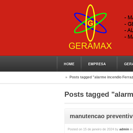
HOME
EMPRESA
GER
»
Posts tagged "alarme incendio Ferra
Posts tagged "alarm
manutencao preventiva
Posted on
15 de janeiro de 2024
by
admin
i