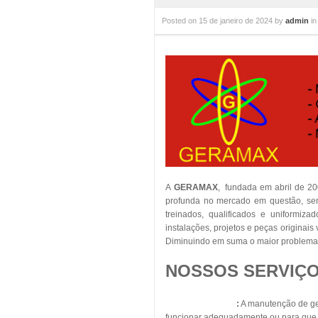
Posted on
15 de janeiro de 2024
by
admin
i
A
GERAMAX
, fundada em abril de 2
profunda no mercado em questão, sent
treinados, qualificados e uniformiza
instalações, projetos e peças originai
Diminuindo em suma o maior problema 
NOSSOS SERVIÇO
Geradores Diesel
:
A manutenção de ger
funcionar adequadamente ou para que s