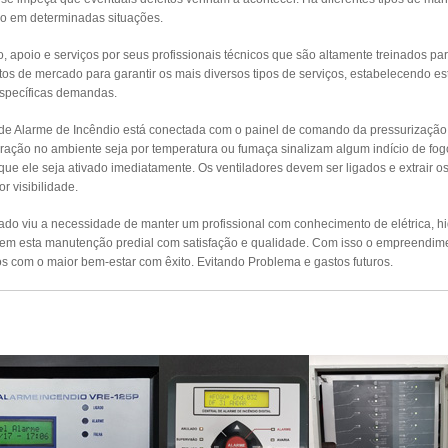
o em determinadas situações.
apoio e serviços por seus profissionais técnicos que são altamente treinados par
s de mercado para garantir os mais diversos tipos de serviços, estabelecendo es
específicas demandas.
 de Alarme de Incêndio está conectada com o painel de comando da pressurizaçã
ração no ambiente seja por temperatura ou fumaça sinalizam algum indício de fog
 que ele seja ativado imediatamente. Os ventiladores devem ser ligados e extrair 
r visibilidade.
o viu a necessidade de manter um profissional com conhecimento de elétrica, hidr
izem esta manutenção predial com satisfação e qualidade. Com isso o empreendim
s com o maior bem-estar com êxito. Evitando Problema e gastos futuros.
UTENÇÃO PREVENTIVA ALARMES DE INCÊ