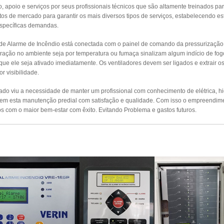
apoio e serviços por seus profissionais técnicos que são altamente treinados par
s de mercado para garantir os mais diversos tipos de serviços, estabelecendo es
específicas demandas.
 de Alarme de Incêndio está conectada com o painel de comando da pressurizaçã
ração no ambiente seja por temperatura ou fumaça sinalizam algum indício de fog
 que ele seja ativado imediatamente. Os ventiladores devem ser ligados e extrair 
r visibilidade.
o viu a necessidade de manter um profissional com conhecimento de elétrica, hidr
izem esta manutenção predial com satisfação e qualidade. Com isso o empreendim
s com o maior bem-estar com êxito. Evitando Problema e gastos futuros.
UTENÇÃO PREVENTIVA ALARMES DE INCÊ