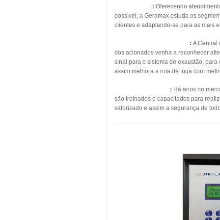
Energia Solar
:
Oferecendo atendimento, 
possível, a Geramax estuda os segmento
clientes e adaptando-se para as mais 
Pressurização de Escadas
:
A Central
dos acionados venha a reconhecer alte
sinal para o sistema de exaustão, para
assim melhora a rota de fuga com melho
Manutenção Predial
:
Há anos no mercad
são treinados e capacitados para real
valorizado e assim a segurança de todo
MAN