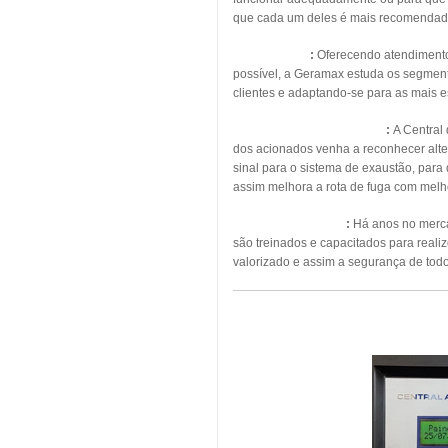
que cada um deles é mais recomendad
Energia Solar
:
Oferecendo atendimento, 
possível, a Geramax estuda os segmento
clientes e adaptando-se para as mais 
Pressurização de Escadas
:
A Central
dos acionados venha a reconhecer alte
sinal para o sistema de exaustão, para
assim melhora a rota de fuga com melho
Manutenção Predial
:
Há anos no mercad
são treinados e capacitados para real
valorizado e assim a segurança de todo
MAN