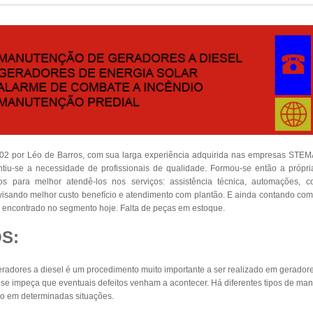
002 por Léo de Barros, com sua larga experiência adquirida nas empresas S
iu-se a necessidade de profissionais de qualidade. Formou-se então a própr
dos para melhor atendê-los nos serviços: assistência técnica, automações, 
s visando melhor custo benefício e atendimento com plantão. E ainda contando co
encontrado no segmento hoje. Falta de peças em estoque.
S:
adores a diesel é um procedimento muito importante a ser realizado em geradore
e impeça que eventuais defeitos venham a acontecer. Há diferentes tipos de man
o em determinadas situações.