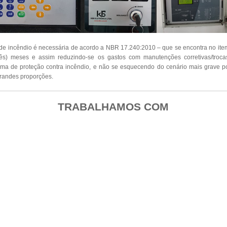
de incêndio é necessária de acordo a NBR 17.240:2010 – que se encontra no it
ês) meses e assim reduzindo-se os gastos com manutenções corretivas/troc
ema de proteção contra incêndio, e não se esquecendo do cenário mais grave po
randes proporções.
TRABALHAMOS COM