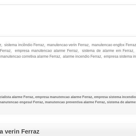
z, sistema incêndio Ferraz, manutencao verin Ferraz, manutencao engfox Ferr
Ferraz, empresa manutencao alarme Ferraz, sistema de alarme em Ferraz, 
manutencao corretiva alarme Ferraz, alarme incendio Ferraz, empresa sistema in
NOSSO FACEBOOK
ialista alarme Ferraz
,
empresa manutencao alarme Ferraz
,
empresa sistema incendio
manutencao engesul Ferraz
,
manutencao preventiva alarme Ferraz
,
sistema de alarme
 verin Ferraz