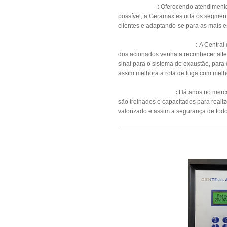
Energia Solar
:
Oferecendo atendimento, 
possível, a Geramax estuda os segmento
clientes e adaptando-se para as mais 
Pressurização de Escadas
:
A Central
dos acionados venha a reconhecer alte
sinal para o sistema de exaustão, para
assim melhora a rota de fuga com melho
Manutenção Predial
:
Há anos no mercad
são treinados e capacitados para real
valorizado e assim a segurança de todo
MAN