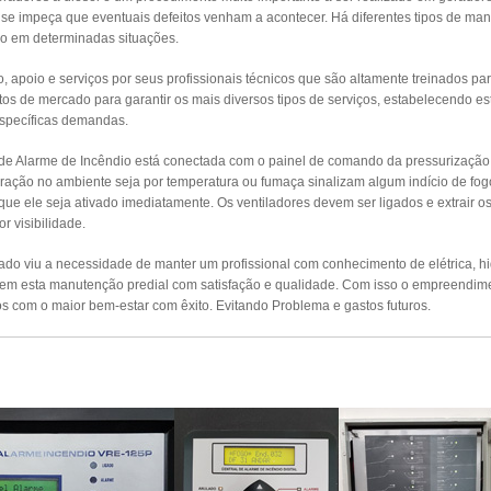
e impeça que eventuais defeitos venham a acontecer. Há diferentes tipos de man
o em determinadas situações.
apoio e serviços por seus profissionais técnicos que são altamente treinados par
s de mercado para garantir os mais diversos tipos de serviços, estabelecendo es
específicas demandas.
 de Alarme de Incêndio está conectada com o painel de comando da pressurizaçã
ração no ambiente seja por temperatura ou fumaça sinalizam algum indício de fog
 que ele seja ativado imediatamente. Os ventiladores devem ser ligados e extrair 
r visibilidade.
o viu a necessidade de manter um profissional com conhecimento de elétrica, hidr
izem esta manutenção predial com satisfação e qualidade. Com isso o empreendim
s com o maior bem-estar com êxito. Evitando Problema e gastos futuros.
UTENÇÃO PREVENTIVA ALARMES DE INCÊ