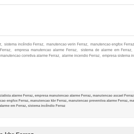
z, sistema incêndio Ferraz, manutencao verin Ferraz, manutencao engfox Ferr
Ferraz, empresa manutencao alarme Ferraz, sistema de alarme em Ferraz, 
manutencao corretiva alarme Ferraz, alarme incendio Ferraz, empresa sistema in
NOSSO FACEBOOK
ialista alarme Ferraz
,
empresa manutencao alarme Ferraz
,
manutencao ascael Ferraz
ao engfox Ferraz
,
manutencao kbr Ferraz
,
manutencao preventiva alarme Ferraz
,
ma
alarme em Ferraz
,
sistema incêndio Ferraz