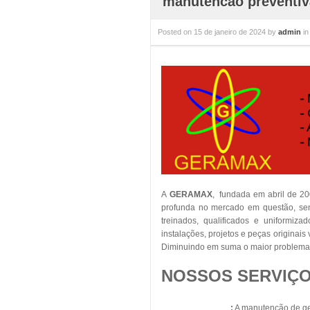
manutencao preventiv
Posted on
15 de janeiro de 2024
by
admin
i
A
GERAMAX
, fundada em abril de 2
profunda no mercado em questão, sent
treinados, qualificados e uniformiza
instalações, projetos e peças originai
Diminuindo em suma o maior problema 
NOSSOS SERVIÇO
Geradores Diesel
:
A manutenção de ger