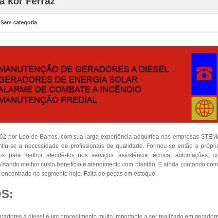
a kbr Ferraz
n
Sem categoria
002 por Léo de Barros, com sua larga experiência adquirida nas empresas S
iu-se a necessidade de profissionais de qualidade. Formou-se então a própr
dos para melhor atendê-los nos serviços: assistência técnica, automações, 
s visando melhor custo benefício e atendimento com plantão. E ainda contando co
encontrado no segmento hoje. Falta de peças em estoque.
S:
adores a diesel é um procedimento muito importante a ser realizado em geradore