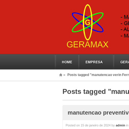
HOME
EMPRESA
GER
»
Posts tagged "manutencao verin Fer
Posts tagged "manu
manutencao preventiv
Posted on
15 de janeiro de 2024
by
admin
i