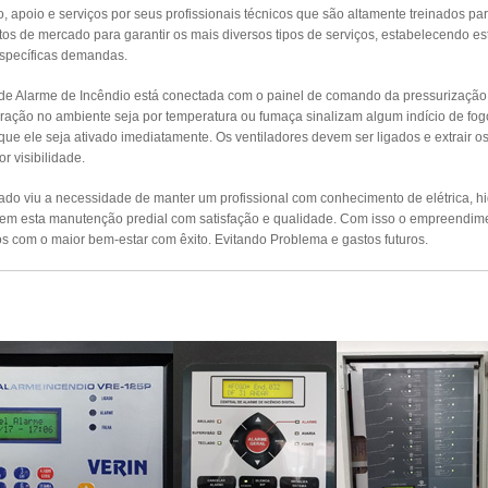
apoio e serviços por seus profissionais técnicos que são altamente treinados par
s de mercado para garantir os mais diversos tipos de serviços, estabelecendo es
específicas demandas.
 de Alarme de Incêndio está conectada com o painel de comando da pressurizaçã
ração no ambiente seja por temperatura ou fumaça sinalizam algum indício de fog
 que ele seja ativado imediatamente. Os ventiladores devem ser ligados e extrair 
r visibilidade.
o viu a necessidade de manter um profissional com conhecimento de elétrica, hidr
izem esta manutenção predial com satisfação e qualidade. Com isso o empreendim
s com o maior bem-estar com êxito. Evitando Problema e gastos futuros.
UTENÇÃO PREVENTIVA ALARMES DE INCÊ