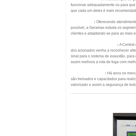
funcionar adequadamente ou para que s
que cada um deles é mais recomendad
Energia Solar
:
Oferecendo atendimento, 
possível, a Geramax estuda os segmento
clientes e adaptando-se para as mais 
Pressurização de Escadas
:
A Central
dos acionados venha a reconhecer alte
sinal para o sistema de exaustão, para
assim melhora a rota de fuga com melho
Manutenção Predial
:
Há anos no mercad
são treinados e capacitados para real
valorizado e assim a segurança de todo
MAN