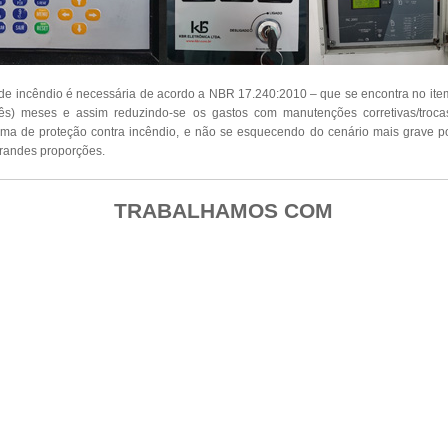
de incêndio é necessária de acordo a NBR 17.240:2010 – que se encontra no it
ês) meses e assim reduzindo-se os gastos com manutenções corretivas/troc
ema de proteção contra incêndio, e não se esquecendo do cenário mais grave po
randes proporções.
TRABALHAMOS COM