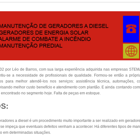
002 por Léo de Barros, com sua larga experiência adquirida nas empresas S
iu-se a necessidade de profissionais de qualidade. Formou-se então a própr
dos para melhor atendê-los nos serviços: assistência técnica, automações, 
s visando melhor custo benefício e atendimento com plantão. E ainda contando co
encontrado no segmento hoje. Falta de peças em estoque.
S:
adores a diesel é um procedimento muito importante a ser realizado em geradore
e impeça que eventuais defeitos venham a acontecer. Há diferentes tipos de man
o em determinadas situações.