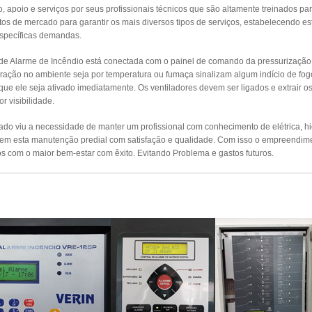
apoio e serviços por seus profissionais técnicos que são altamente treinados par
s de mercado para garantir os mais diversos tipos de serviços, estabelecendo es
específicas demandas.
 de Alarme de Incêndio está conectada com o painel de comando da pressurizaçã
ração no ambiente seja por temperatura ou fumaça sinalizam algum indício de fog
 que ele seja ativado imediatamente. Os ventiladores devem ser ligados e extrair 
r visibilidade.
o viu a necessidade de manter um profissional com conhecimento de elétrica, hidr
izem esta manutenção predial com satisfação e qualidade. Com isso o empreendim
s com o maior bem-estar com êxito. Evitando Problema e gastos futuros.
UTENÇÃO PREVENTIVA ALARMES DE INCÊ