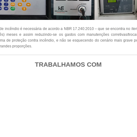
de incêndio é necessária de acordo a NBR 17.240:2010 – que se encontra no it
ês) meses e assim reduzindo-se os gastos com manutenções corretivas/troc
ema de proteção contra incêndio, e não se esquecendo do cenário mais grave po
randes proporções.
TRABALHAMOS COM