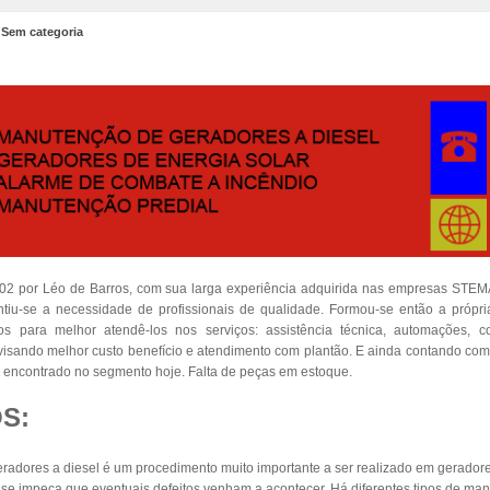
n
Sem categoria
002 por Léo de Barros, com sua larga experiência adquirida nas empresas S
iu-se a necessidade de profissionais de qualidade. Formou-se então a própr
dos para melhor atendê-los nos serviços: assistência técnica, automações, 
s visando melhor custo benefício e atendimento com plantão. E ainda contando co
encontrado no segmento hoje. Falta de peças em estoque.
S:
adores a diesel é um procedimento muito importante a ser realizado em geradore
e impeça que eventuais defeitos venham a acontecer. Há diferentes tipos de man