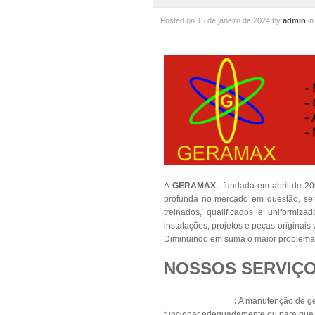
Posted on
15 de janeiro de 2024
by
admin
i
A
GERAMAX
, fundada em abril de 2
profunda no mercado em questão, sent
treinados, qualificados e uniformiza
instalações, projetos e peças originai
Diminuindo em suma o maior problema 
NOSSOS SERVIÇO
Geradores Diesel
:
A manutenção de ger
funcionar adequadamente ou para que s