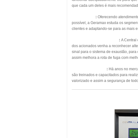
que cada um deles é mais recomendad
Energia Solar
:
Oferecendo atendimento, 
possível, a Geramax estuda os segmento
clientes e adaptando-se para as mais 
Pressurização de Escadas
:
A Central
dos acionados venha a reconhecer alte
sinal para o sistema de exaustão, para
assim melhora a rota de fuga com melho
Manutenção Predial
:
Há anos no mercad
são treinados e capacitados para real
valorizado e assim a segurança de todo
MAN