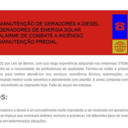
002 por Léo de Barros, com sua larga experiência adquirida nas empresas S
iu-se a necessidade de profissionais de qualidade. Formou-se então a própr
dos para melhor atendê-los nos serviços: assistência técnica, automações, 
s visando melhor custo benefício e atendimento com plantão. E ainda contando co
encontrado no segmento hoje. Falta de peças em estoque.
S:
adores a diesel é um procedimento muito importante a ser realizado em geradore
e impeça que eventuais defeitos venham a acontecer. Há diferentes tipos de man
o em determinadas situações.