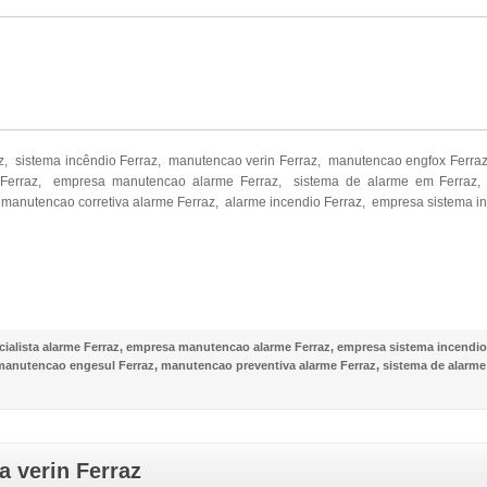
z, sistema incêndio Ferraz, manutencao verin Ferraz, manutencao engfox Ferr
Ferraz, empresa manutencao alarme Ferraz, sistema de alarme em Ferraz, 
manutencao corretiva alarme Ferraz, alarme incendio Ferraz, empresa sistema in
NOSSO FACEBOOK
ialista alarme Ferraz
,
empresa manutencao alarme Ferraz
,
empresa sistema incendio
manutencao engesul Ferraz
,
manutencao preventiva alarme Ferraz
,
sistema de alarme
 verin Ferraz