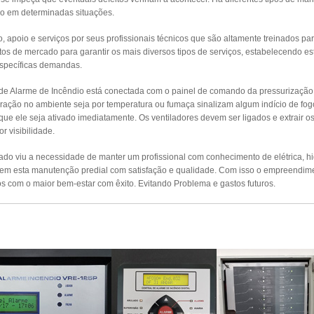
o em determinadas situações.
apoio e serviços por seus profissionais técnicos que são altamente treinados par
s de mercado para garantir os mais diversos tipos de serviços, estabelecendo es
específicas demandas.
 de Alarme de Incêndio está conectada com o painel de comando da pressurizaçã
ração no ambiente seja por temperatura ou fumaça sinalizam algum indício de fog
 que ele seja ativado imediatamente. Os ventiladores devem ser ligados e extrair 
r visibilidade.
o viu a necessidade de manter um profissional com conhecimento de elétrica, hidr
izem esta manutenção predial com satisfação e qualidade. Com isso o empreendim
s com o maior bem-estar com êxito. Evitando Problema e gastos futuros.
UTENÇÃO PREVENTIVA ALARMES DE INCÊ