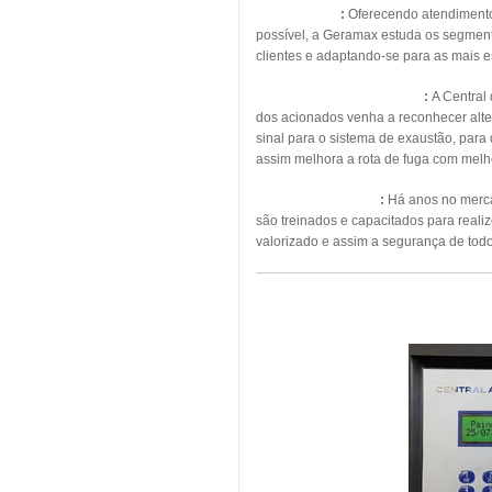
Energia Solar
:
Oferecendo atendimento, 
possível, a Geramax estuda os segmento
clientes e adaptando-se para as mais 
Pressurização de Escadas
:
A Central
dos acionados venha a reconhecer alte
sinal para o sistema de exaustão, para
assim melhora a rota de fuga com melho
Manutenção Predial
:
Há anos no mercad
são treinados e capacitados para real
valorizado e assim a segurança de todo
MAN