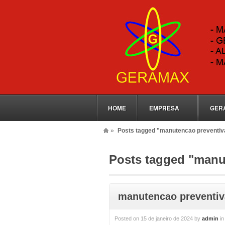
HOME
EMPRESA
GER
»
Posts tagged "manutencao preventiv
Posts tagged "manut
manutencao preventiva
Posted on
15 de janeiro de 2024
by
admin
i