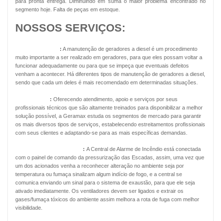
para pronta entrega. Diminuindo em suma o maior problema encontrado no
segmento hoje. Falta de peças em estoque.
NOSSOS SERVIÇOS:
Geradores Diesel
:
A manutenção de geradores a diesel é um procedimento
muito importante a ser realizado em geradores, para que eles possam voltar a
funcionar adequadamente ou para que se impeça que eventuais defeitos
venham a acontecer. Há diferentes tipos de manutenção de geradores a diesel,
sendo que cada um deles é mais recomendado em determinadas situações.
Energia Solar
:
Oferecendo atendimento, apoio e serviços por seus
profissionais técnicos que são altamente treinados para disponibilizar a melhor
solução possível, a Geramax estuda os segmentos de mercado para garantir
os mais diversos tipos de serviços, estabelecendo estreitamentos profissionais
com seus clientes e adaptando-se para as mais específicas demandas.
Pressurização de Escadas
:
A Central de Alarme de Incêndio está conectada
com o painel de comando da pressurização das Escadas, assim, uma vez que
um dos acionados venha a reconhecer alteração no ambiente seja por
temperatura ou fumaça sinalizam algum indício de fogo, e a central se
comunica enviando um sinal para o sistema de exaustão, para que ele seja
ativado imediatamente. Os ventiladores devem ser ligados e extrair os
gases/fumaça tóxicos do ambiente assim melhora a rota de fuga com melhor
visibilidade.