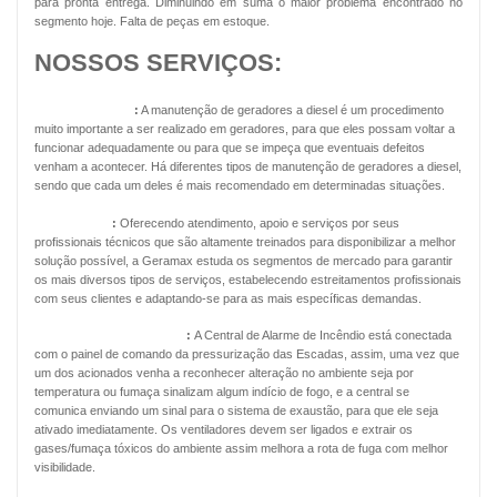
para pronta entrega. Diminuindo em suma o maior problema encontrado no
segmento hoje. Falta de peças em estoque.
NOSSOS SERVIÇOS:
Geradores Diesel
:
A manutenção de geradores a diesel é um procedimento
muito importante a ser realizado em geradores, para que eles possam voltar a
funcionar adequadamente ou para que se impeça que eventuais defeitos
venham a acontecer. Há diferentes tipos de manutenção de geradores a diesel,
sendo que cada um deles é mais recomendado em determinadas situações.
Energia Solar
:
Oferecendo atendimento, apoio e serviços por seus
profissionais técnicos que são altamente treinados para disponibilizar a melhor
solução possível, a Geramax estuda os segmentos de mercado para garantir
os mais diversos tipos de serviços, estabelecendo estreitamentos profissionais
com seus clientes e adaptando-se para as mais específicas demandas.
Pressurização de Escadas
:
A Central de Alarme de Incêndio está conectada
com o painel de comando da pressurização das Escadas, assim, uma vez que
um dos acionados venha a reconhecer alteração no ambiente seja por
temperatura ou fumaça sinalizam algum indício de fogo, e a central se
comunica enviando um sinal para o sistema de exaustão, para que ele seja
ativado imediatamente. Os ventiladores devem ser ligados e extrair os
gases/fumaça tóxicos do ambiente assim melhora a rota de fuga com melhor
visibilidade.