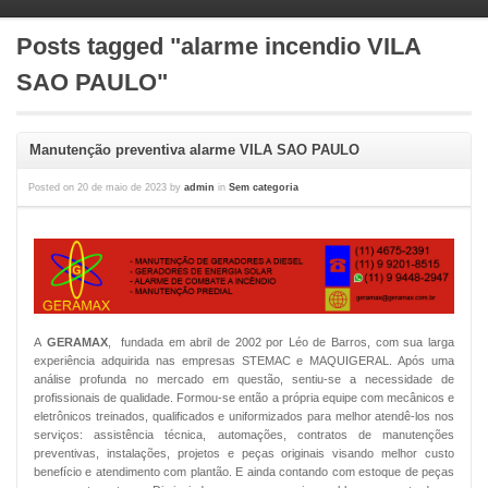
Posts tagged "alarme incendio VILA
SAO PAULO"
Manutenção preventiva alarme VILA SAO PAULO
Posted on
20 de maio de 2023
by
admin
in
Sem categoria
A
GERAMAX
, fundada em abril de 2002 por Léo de Barros, com sua larga
experiência adquirida nas empresas STEMAC e MAQUIGERAL. Após uma
análise profunda no mercado em questão, sentiu-se a necessidade de
profissionais de qualidade. Formou-se então a própria equipe com mecânicos e
eletrônicos treinados, qualificados e uniformizados para melhor atendê-los nos
serviços: assistência técnica, automações, contratos de manutenções
preventivas, instalações, projetos e peças originais visando melhor custo
benefício e atendimento com plantão. E ainda contando com estoque de peças