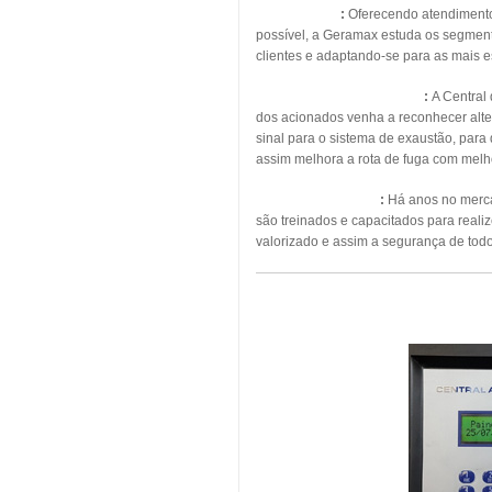
Energia Solar
:
Oferecendo atendimento, 
possível, a Geramax estuda os segmento
clientes e adaptando-se para as mais 
Pressurização de Escadas
:
A Central
dos acionados venha a reconhecer alte
sinal para o sistema de exaustão, para
assim melhora a rota de fuga com melho
Manutenção Predial
:
Há anos no mercad
são treinados e capacitados para real
valorizado e assim a segurança de todo
MAN