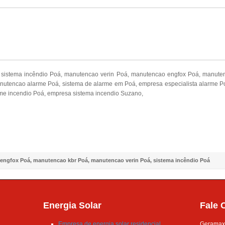
 sistema incêndio Poá, manutencao verin Poá, manutencao engfox Poá, manute
tencao alarme Poá, sistema de alarme em Poá, empresa especialista alarme P
me incendio Poá, empresa sistema incendio Suzano,
NOSSO FACEBOOK
engfox Poá
,
manutencao kbr Poá
,
manutencao verin Poá
,
sistema incêndio Poá
Energia Solar
Fale 
Empresa de energia solar residencial
Geramax –