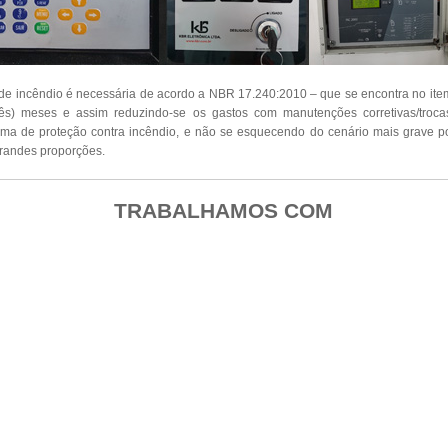
de incêndio é necessária de acordo a NBR 17.240:2010 – que se encontra no it
ês) meses e assim reduzindo-se os gastos com manutenções corretivas/troc
ema de proteção contra incêndio, e não se esquecendo do cenário mais grave po
randes proporções.
TRABALHAMOS COM