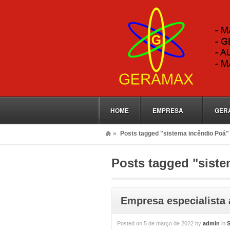
HOME
EMPRESA
GER
»
Posts tagged "sistema incêndio Poá"
Posts tagged "siste
Empresa especialista
Posted on
5 de março de 2022
by
admin
in
S