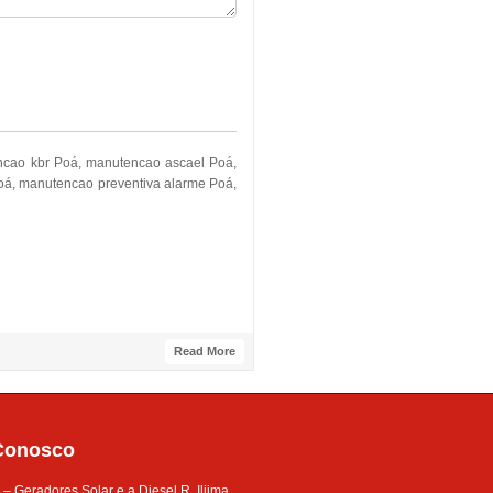
ncao kbr Poá, manutencao ascael Poá,
oá, manutencao preventiva alarme Poá,
Read More
Conosco
 Geradores Solar e a Diesel R. Iljima,