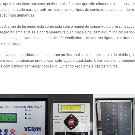
apoio e serviços por seus profissionais técnicos que são altamente treinados par
s de mercado para garantir os mais diversos tipos de serviços, estabelecendo es
específicas demandas.
 de Alarme de Incêndio está conectada com o painel de comando da pressurizaçã
ração no ambiente seja por temperatura ou fumaça sinalizam algum indício de fog
 que ele seja ativado imediatamente. Os ventiladores devem ser ligados e extrair 
r visibilidade.
o viu a necessidade de manter um profissional com conhecimento de elétrica, hidr
izem esta manutenção predial com satisfação e qualidade. Com isso o empreendim
s com o maior bem-estar com êxito. Evitando Problema e gastos futuros.
UTENÇÃO PREVENTIVA ALARMES DE INCÊ