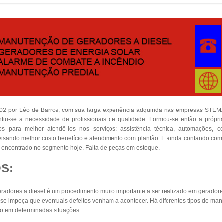
002 por Léo de Barros, com sua larga experiência adquirida nas empresas S
iu-se a necessidade de profissionais de qualidade. Formou-se então a própr
dos para melhor atendê-los nos serviços: assistência técnica, automações, 
s visando melhor custo benefício e atendimento com plantão. E ainda contando co
encontrado no segmento hoje. Falta de peças em estoque.
S:
adores a diesel é um procedimento muito importante a ser realizado em geradore
e impeça que eventuais defeitos venham a acontecer. Há diferentes tipos de man
o em determinadas situações.