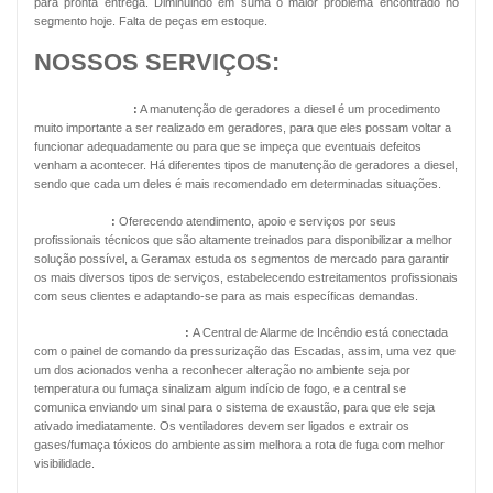
para pronta entrega. Diminuindo em suma o maior problema encontrado no
segmento hoje. Falta de peças em estoque.
NOSSOS SERVIÇOS:
Geradores Diesel
:
A manutenção de geradores a diesel é um procedimento
muito importante a ser realizado em geradores, para que eles possam voltar a
funcionar adequadamente ou para que se impeça que eventuais defeitos
venham a acontecer. Há diferentes tipos de manutenção de geradores a diesel,
sendo que cada um deles é mais recomendado em determinadas situações.
Energia Solar
:
Oferecendo atendimento, apoio e serviços por seus
profissionais técnicos que são altamente treinados para disponibilizar a melhor
solução possível, a Geramax estuda os segmentos de mercado para garantir
os mais diversos tipos de serviços, estabelecendo estreitamentos profissionais
com seus clientes e adaptando-se para as mais específicas demandas.
Pressurização de Escadas
:
A Central de Alarme de Incêndio está conectada
com o painel de comando da pressurização das Escadas, assim, uma vez que
um dos acionados venha a reconhecer alteração no ambiente seja por
temperatura ou fumaça sinalizam algum indício de fogo, e a central se
comunica enviando um sinal para o sistema de exaustão, para que ele seja
ativado imediatamente. Os ventiladores devem ser ligados e extrair os
gases/fumaça tóxicos do ambiente assim melhora a rota de fuga com melhor
visibilidade.