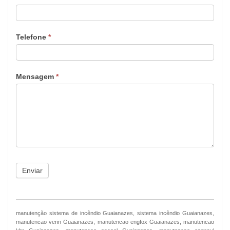
Telefone
*
Mensagem
*
Enviar
manutenção sistema de incêndio Guaianazes, sistema incêndio Guaianazes,
manutencao verin Guaianazes, manutencao engfox Guaianazes, manutencao