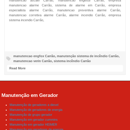
manutencao ascael Carrão, manutencao engesul Carrão, empresa
manutencao alarme Carrão, sistema de alarme em Carrão, empresa
especialista alarme Carrão, manutencao preventiva alarme Carrão,
manutencao corretiva alarme Carrão, alarme incendio Carrão, empresa
sistema incendio Carrão,
NOSSO FACEBOOK
manutencao engfox Carrão
,
manutenção sistema de incêndio Carrão
,
manutencao verin Carrão
,
sistema incêndio Carrão
Read More
Manutenção em Gerador
Manutenção de geradores a diesel
Manutenção de geradores de energia
Manutenção de grupo gerador
Manutenção em gerador cummins
Manutenção em gerador HEIMER
Manutenção em geradores de energia