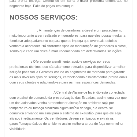
para pronta entrega. Diminuindo em suma o maior problema encontrado no
segmento hoje. Falta de peças em estoque.
NOSSOS SERVIÇOS:
Geradores Diesel
:
A manutenção de geradores a diesel é um procedimento
muito importante a ser realizado em geradores, para que eles possam voltar a
funcionar adequadamente ou para que se impeça que eventuais defeitos
venham a acontecer. Há diferentes tipos de manutenção de geradores a diesel,
sendo que cada um deles é mais recomendado em determinadas situações.
Energia Solar
:
Oferecendo atendimento, apoio e serviços por seus
profissionais técnicos que são altamente treinados para disponibilizar a melhor
solução possível, a Geramax estuda os segmentos de mercado para garantir
os mais diversos tipos de serviços, estabelecendo estreitamentos profissionais
com seus clientes e adaptando-se para as mais específicas demandas.
Pressurização de Escadas
:
A Central de Alarme de Incêndio está conectada
com o painel de comando da pressurização das Escadas, assim, uma vez que
um dos acionados venha a reconhecer alteração no ambiente seja por
temperatura ou fumaça sinalizam algum indício de fogo, e a central se
comunica enviando um sinal para o sistema de exaustão, para que ele seja
ativado imediatamente. Os ventiladores devem ser ligados e extrair os
gases/fumaça tóxicos do ambiente assim melhora a rota de fuga com melhor
visibilidade.