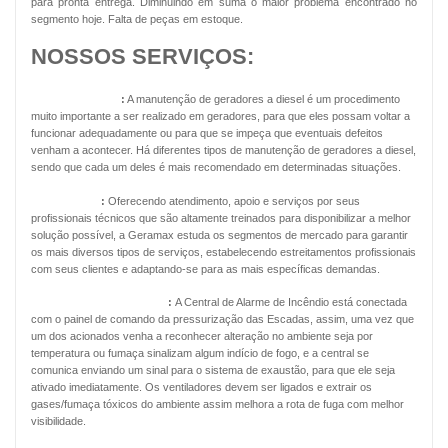
para pronta entrega. Diminuindo em suma o maior problema encontrado no
segmento hoje. Falta de peças em estoque.
NOSSOS SERVIÇOS:
Geradores Diesel
:
A manutenção de geradores a diesel é um procedimento
muito importante a ser realizado em geradores, para que eles possam voltar a
funcionar adequadamente ou para que se impeça que eventuais defeitos
venham a acontecer. Há diferentes tipos de manutenção de geradores a diesel,
sendo que cada um deles é mais recomendado em determinadas situações.
Energia Solar
:
Oferecendo atendimento, apoio e serviços por seus
profissionais técnicos que são altamente treinados para disponibilizar a melhor
solução possível, a Geramax estuda os segmentos de mercado para garantir
os mais diversos tipos de serviços, estabelecendo estreitamentos profissionais
com seus clientes e adaptando-se para as mais específicas demandas.
Pressurização de Escadas
:
A Central de Alarme de Incêndio está conectada
com o painel de comando da pressurização das Escadas, assim, uma vez que
um dos acionados venha a reconhecer alteração no ambiente seja por
temperatura ou fumaça sinalizam algum indício de fogo, e a central se
comunica enviando um sinal para o sistema de exaustão, para que ele seja
ativado imediatamente. Os ventiladores devem ser ligados e extrair os
gases/fumaça tóxicos do ambiente assim melhora a rota de fuga com melhor
visibilidade.