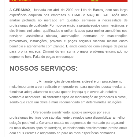
A
GERAMAX
, fundada em abril de 2002 por Léo de Barros, com sua larga
experiência adquirida nas empresas STEMAC e MAQUIGERAL. Após uma
análise profunda no mercado em questão, sentiu-se a necessidade de
profissionais de qualidade. Formou-se então a própria equipe com mecânicos e
eletrônicos treinados, qualificados e uniformizados para melhor atendê-los nos
serviços: assistência técnica, automações, contratos de manutenções
preventivas, instalações, projetos e peças originais visando melhor custo
benefício e atendimento com plantão. E ainda contando com estoque de peças
para pronta entrega. Diminuindo em suma o maior problema encontrado no
segmento hoje. Falta de peças em estoque.
NOSSOS SERVIÇOS:
Geradores Diesel
:
A manutenção de geradores a diesel é um procedimento
muito importante a ser realizado em geradores, para que eles possam voltar a
funcionar adequadamente ou para que se impeça que eventuais defeitos
venham a acontecer. Há diferentes tipos de manutenção de geradores a diesel,
sendo que cada um deles é mais recomendado em determinadas situações.
Energia Solar
:
Oferecendo atendimento, apoio e serviços por seus
profissionais técnicos que são altamente treinados para disponibilizar a melhor
solução possível, a Geramax estuda os segmentos de mercado para garantir
os mais diversos tipos de serviços, estabelecendo estreitamentos profissionais
com seus clientes e adaptando-se para as mais específicas demandas.