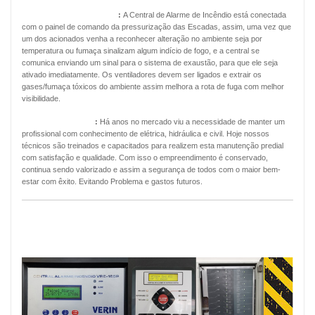
Pressurização de Escadas
:
A Central de Alarme de Incêndio está conectada
com o painel de comando da pressurização das Escadas, assim, uma vez que
um dos acionados venha a reconhecer alteração no ambiente seja por
temperatura ou fumaça sinalizam algum indício de fogo, e a central se
comunica enviando um sinal para o sistema de exaustão, para que ele seja
ativado imediatamente. Os ventiladores devem ser ligados e extrair os
gases/fumaça tóxicos do ambiente assim melhora a rota de fuga com melhor
visibilidade.
Manutenção Predial
:
Há anos no mercado viu a necessidade de manter um
profissional com conhecimento de elétrica, hidráulica e civil. Hoje nossos
técnicos são treinados e capacitados para realizem esta manutenção predial
com satisfação e qualidade. Com isso o empreendimento é conservado,
continua sendo valorizado e assim a segurança de todos com o maior bem-
estar com êxito. Evitando Problema e gastos futuros.
MANUTENÇÃO PREVENTIVA ALARMES
DE INCÊNDIO