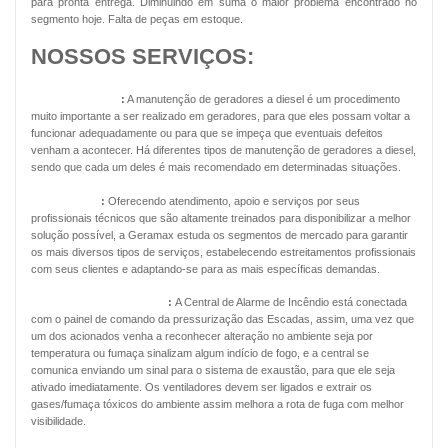
para pronta entrega. Diminuindo em suma o maior problema encontrado no
segmento hoje. Falta de peças em estoque.
NOSSOS SERVIÇOS:
Geradores Diesel
:
A manutenção de geradores a diesel é um procedimento
muito importante a ser realizado em geradores, para que eles possam voltar a
funcionar adequadamente ou para que se impeça que eventuais defeitos
venham a acontecer. Há diferentes tipos de manutenção de geradores a diesel,
sendo que cada um deles é mais recomendado em determinadas situações.
Energia Solar
:
Oferecendo atendimento, apoio e serviços por seus
profissionais técnicos que são altamente treinados para disponibilizar a melhor
solução possível, a Geramax estuda os segmentos de mercado para garantir
os mais diversos tipos de serviços, estabelecendo estreitamentos profissionais
com seus clientes e adaptando-se para as mais específicas demandas.
Pressurização de Escadas
:
A Central de Alarme de Incêndio está conectada
com o painel de comando da pressurização das Escadas, assim, uma vez que
um dos acionados venha a reconhecer alteração no ambiente seja por
temperatura ou fumaça sinalizam algum indício de fogo, e a central se
comunica enviando um sinal para o sistema de exaustão, para que ele seja
ativado imediatamente. Os ventiladores devem ser ligados e extrair os
gases/fumaça tóxicos do ambiente assim melhora a rota de fuga com melhor
visibilidade.