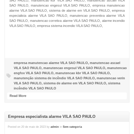
SAO PAULO, manutencao kbr VILA SAO PAULO, manutencao ascael VILA
SAO PAULO, manutencao engesul VILA SAO PAULO, empresa manutencao
alarme VILA SAO PAULO, sistema de alarme em VILA SAO PAULO, empresa
especialista alarme VILA SAO PAULO, manutencao preventiva alarme VILA
SAO PAULO, manutencao corretiva alarme VILA SAO PAULO, alarme incendio
VILA SAO PAULO, empresa sistema incendio VILA SAO PAULO,
NOSSO FACEBOOK
empresa manutencao alarme VILA SAO PAULO
,
manutencao ascael
VILA SAO PAULO
,
manutencao engesul VILA SAO PAULO
,
manutencao
engfox VILA SAO PAULO
,
manutencao kbr VILA SAO PAULO
,
manutenção sistema de incêndio VILA SAO PAULO
,
manutencao verin
VILA SAO PAULO
,
sistema de alarme em VILA SAO PAULO
,
sistema
incêndio VILA SAO PAULO
Read More
Empresa especialista alarme VILA SAO PAULO
Posted on
20 de maio de 2023
by
admin
in
Sem categoria