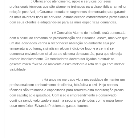
Energia Solar
:
Oferecendo atendimento, apoio e serviços por seus
profissionais técnicos que são altamente treinados para disponibilizar a melhor
solução possível, a Geramax estuda os segmentos de mercado para garantir
os mais diversos tipos de serviços, estabelecendo estreitamentos profissionais
com seus clientes e adaptando-se para as mais específicas demandas.
Pressurização de Escadas
:
A Central de Alarme de Incêndio está conectada
com o painel de comando da pressurização das Escadas, assim, uma vez que
um dos acionados venha a reconhecer alteração no ambiente seja por
temperatura ou fumaça sinalizam algum indício de fogo, e a central se
comunica enviando um sinal para o sistema de exaustão, para que ele seja
ativado imediatamente. Os ventiladores devem ser ligados e extrair os
gases/fumaça tóxicos do ambiente assim melhora a rota de fuga com melhor
visibilidade.
Manutenção Predial
:
Há anos no mercado viu a necessidade de manter um
profissional com conhecimento de elétrica, hidráulica e civil. Hoje nossos
técnicos são treinados e capacitados para realizem esta manutenção predial
com satisfação e qualidade. Com isso o empreendimento é conservado,
continua sendo valorizado e assim a segurança de todos com o maior bem-
estar com êxito. Evitando Problema e gastos futuros.
MANUTENÇÃO PREVENTIVA ALARMES
DE INCÊNDIO