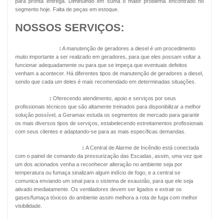
para pronta entrega. Diminuindo em suma o maior problema encontrado no
segmento hoje. Falta de peças em estoque.
NOSSOS SERVIÇOS:
Geradores Diesel
:
A manutenção de geradores a diesel é um procedimento
muito importante a ser realizado em geradores, para que eles possam voltar a
funcionar adequadamente ou para que se impeça que eventuais defeitos
venham a acontecer. Há diferentes tipos de manutenção de geradores a diesel,
sendo que cada um deles é mais recomendado em determinadas situações.
Energia Solar
:
Oferecendo atendimento, apoio e serviços por seus
profissionais técnicos que são altamente treinados para disponibilizar a melhor
solução possível, a Geramax estuda os segmentos de mercado para garantir
os mais diversos tipos de serviços, estabelecendo estreitamentos profissionais
com seus clientes e adaptando-se para as mais específicas demandas.
Pressurização de Escadas
:
A Central de Alarme de Incêndio está conectada
com o painel de comando da pressurização das Escadas, assim, uma vez que
um dos acionados venha a reconhecer alteração no ambiente seja por
temperatura ou fumaça sinalizam algum indício de fogo, e a central se
comunica enviando um sinal para o sistema de exaustão, para que ele seja
ativado imediatamente. Os ventiladores devem ser ligados e extrair os
gases/fumaça tóxicos do ambiente assim melhora a rota de fuga com melhor
visibilidade.