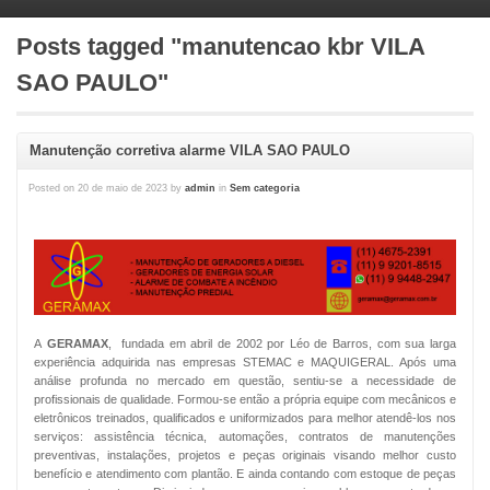
Posts tagged "manutencao kbr VILA
SAO PAULO"
Manutenção corretiva alarme VILA SAO PAULO
Posted on
20 de maio de 2023
by
admin
in
Sem categoria
A
GERAMAX
, fundada em abril de 2002 por Léo de Barros, com sua larga
experiência adquirida nas empresas STEMAC e MAQUIGERAL. Após uma
análise profunda no mercado em questão, sentiu-se a necessidade de
profissionais de qualidade. Formou-se então a própria equipe com mecânicos e
eletrônicos treinados, qualificados e uniformizados para melhor atendê-los nos
serviços: assistência técnica, automações, contratos de manutenções
preventivas, instalações, projetos e peças originais visando melhor custo
benefício e atendimento com plantão. E ainda contando com estoque de peças