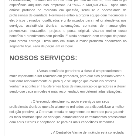
experiência adquirida nas empresas STEMAC e MAQUIGERAL. Após uma
análise profunda no mercado em questão, sentiu-se a necessidade de
profissionais de qualidade. Formou-se então a própria equipe com mecânicos e
eletrônicos treinados, qualificados e uniformizados para melhor atendê-los nos
serviços: assistência técnica, automações, contratos de manutenções
preventivas, instalações, projetos e peças originais visando melhor custo
benefício e atendimento com plantão. E ainda contando com estoque de peças
para pronta entrega. Diminuindo em suma o maior problema encontrado no
segmento hoje. Falta de peças em estoque.
NOSSOS SERVIÇOS:
Geradores Diesel
:
A manutenção de geradores a diesel é um procedimento
muito importante a ser realizado em geradores, para que eles possam voltar a
funcionar adequadamente ou para que se impeça que eventuais defeitos
venham a acontecer. Há diferentes tipos de manutenção de geradores a diesel,
sendo que cada um deles é mais recomendado em determinadas situações.
Energia Solar
:
Oferecendo atendimento, apoio e serviços por seus
profissionais técnicos que são altamente treinados para disponibilizar a melhor
solução possível, a Geramax estuda os segmentos de mercado para garantir
os mais diversos tipos de serviços, estabelecendo estreitamentos profissionais
com seus clientes e adaptando-se para as mais específicas demandas.
Pressurização de Escadas
:
A Central de Alarme de Incêndio está conectada