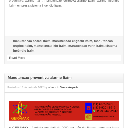
preventiva alarme Itaim, manutencao corretiva alarme Itaim, alarme incendio
Itaim, empresa sistema incendio Itaim,
NOSSO FACEBOOK
manutencao ascael Itaim
,
manutencao engesul Itaim
,
manutencao
engfox Itaim
,
manutencao kbr Itaim
,
manutencao verin Itaim
,
sistema
incêndio Itaim
Read More
Manutencao preventiva alarme Itaim
Posted on
14 de maio de 2022
by
admin
in
Sem categoria
A
GERAMAX
, fundada em abril de 2002 por Léo de Barros, com sua larga