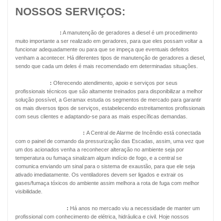
NOSSOS SERVIÇOS:
Geradores Diesel
:
A manutenção de geradores a diesel é um procedimento
muito importante a ser realizado em geradores, para que eles possam voltar a
funcionar adequadamente ou para que se impeça que eventuais defeitos
venham a acontecer. Há diferentes tipos de manutenção de geradores a diesel,
sendo que cada um deles é mais recomendado em determinadas situações.
Energia Solar
:
Oferecendo atendimento, apoio e serviços por seus
profissionais técnicos que são altamente treinados para disponibilizar a melhor
solução possível, a Geramax estuda os segmentos de mercado para garantir
os mais diversos tipos de serviços, estabelecendo estreitamentos profissionais
com seus clientes e adaptando-se para as mais específicas demandas.
Pressurização de Escadas
:
A Central de Alarme de Incêndio está conectada
com o painel de comando da pressurização das Escadas, assim, uma vez que
um dos acionados venha a reconhecer alteração no ambiente seja por
temperatura ou fumaça sinalizam algum indício de fogo, e a central se
comunica enviando um sinal para o sistema de exaustão, para que ele seja
ativado imediatamente. Os ventiladores devem ser ligados e extrair os
gases/fumaça tóxicos do ambiente assim melhora a rota de fuga com melhor
visibilidade.
Manutenção Predial
:
Há anos no mercado viu a necessidade de manter um
profissional com conhecimento de elétrica, hidráulica e civil. Hoje nossos