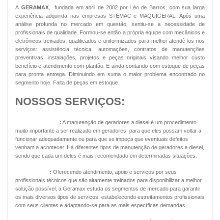
A
GERAMAX
, fundada em abril de 2002 por Léo de Barros, com sua larga
experiência adquirida nas empresas STEMAC e MAQUIGERAL. Após uma
análise profunda no mercado em questão, sentiu-se a necessidade de
profissionais de qualidade. Formou-se então a própria equipe com mecânicos e
eletrônicos treinados, qualificados e uniformizados para melhor atendê-los nos
serviços: assistência técnica, automações, contratos de manutenções
preventivas, instalações, projetos e peças originais visando melhor custo
benefício e atendimento com plantão. E ainda contando com estoque de peças
para pronta entrega. Diminuindo em suma o maior problema encontrado no
segmento hoje. Falta de peças em estoque.
NOSSOS SERVIÇOS:
Geradores Diesel
:
A manutenção de geradores a diesel é um procedimento
muito importante a ser realizado em geradores, para que eles possam voltar a
funcionar adequadamente ou para que se impeça que eventuais defeitos
venham a acontecer. Há diferentes tipos de manutenção de geradores a diesel,
sendo que cada um deles é mais recomendado em determinadas situações.
Energia Solar
:
Oferecendo atendimento, apoio e serviços por seus
profissionais técnicos que são altamente treinados para disponibilizar a melhor
solução possível, a Geramax estuda os segmentos de mercado para garantir
os mais diversos tipos de serviços, estabelecendo estreitamentos profissionais
com seus clientes e adaptando-se para as mais específicas demandas.