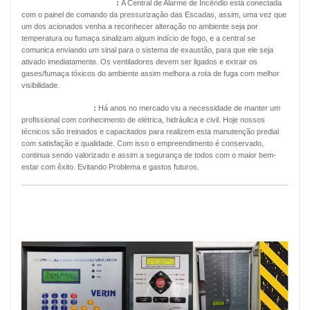
Pressurização de Escadas
:
A Central de Alarme de Incêndio está conectada
com o painel de comando da pressurização das Escadas, assim, uma vez que
um dos acionados venha a reconhecer alteração no ambiente seja por
temperatura ou fumaça sinalizam algum indício de fogo, e a central se
comunica enviando um sinal para o sistema de exaustão, para que ele seja
ativado imediatamente. Os ventiladores devem ser ligados e extrair os
gases/fumaça tóxicos do ambiente assim melhora a rota de fuga com melhor
visibilidade.
Manutenção Predial
:
Há anos no mercado viu a necessidade de manter um
profissional com conhecimento de elétrica, hidráulica e civil. Hoje nossos
técnicos são treinados e capacitados para realizem esta manutenção predial
com satisfação e qualidade. Com isso o empreendimento é conservado,
continua sendo valorizado e assim a segurança de todos com o maior bem-
estar com êxito. Evitando Problema e gastos futuros.
MANUTENÇÃO PREVENTIVA ALARMES
DE INCÊNDIO