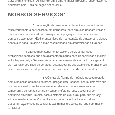
para pronta entrega. Diminuindo em suma o maior problema encontrado no
segmento hoje. Falta de peças em estoque.
NOSSOS SERVIÇOS:
Geradores Diesel
:
A manutenção de geradores a diesel é um procedimento
muito importante a ser realizado em geradores, para que eles possam voltar a
funcionar adequadamente ou para que se impeça que eventuais defeitos
venham a acontecer. Há diferentes tipos de manutenção de geradores a diesel,
sendo que cada um deles é mais recomendado em determinadas situações.
Energia Solar
:
Oferecendo atendimento, apoio e serviços por seus
profissionais técnicos que são altamente treinados para disponibilizar a melhor
solução possível, a Geramax estuda os segmentos de mercado para garantir
os mais diversos tipos de serviços, estabelecendo estreitamentos profissionais
com seus clientes e adaptando-se para as mais específicas demandas.
Pressurização de Escadas
:
A Central de Alarme de Incêndio está conectada
com o painel de comando da pressurização das Escadas, assim, uma vez que
um dos acionados venha a reconhecer alteração no ambiente seja por
temperatura ou fumaça sinalizam algum indício de fogo, e a central se
comunica enviando um sinal para o sistema de exaustão, para que ele seja
ativado imediatamente. Os ventiladores devem ser ligados e extrair os
gases/fumaça tóxicos do ambiente assim melhora a rota de fuga com melhor
visibilidade.