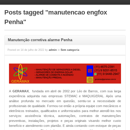
Posts tagged "manutencao engfox
Penha"
Manutenção corretiva alarme Penha
Posted on
14 de julho de 2022
by
admin
in
Sem categoria
A
GERAMAX
, fundada em abril de 2002 por Léo de Barros, com sua larga
experiência adquirida nas empresas STEMAC e MAQUIGERAL. Após uma
análise profunda no mercado em questão, sentiu-se a necessidade de
profissionais de qualidade. Formou-se então a própria equipe com mecânicos e
eletrônicos treinados, qualificados e uniformizados para melhor atendê-los nos
serviços: assistência técnica, automações, contratos de manutenções
preventivas, instalações, projetos e peças originais visando melhor custo
benefício e atendimento com plantão. E ainda contando com estoque de peças