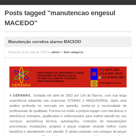
Posts tagged "manutencao engesul
MACEDO"
Manutenção corretiva alarme MACEDO
Posted on
22 de maio de 2023
by
admin
in
Sem categoria
A
GERAMAX
, fundada em abril de 2002 por Léo de Barros, com sua larga
experiência adquirida nas empresas STEMAC e MAQUIGERAL. Após uma
análise profunda no mercado em questão, sentiu-se a necessidade de
profissionais de qualidade. Formou-se então a própria equipe com mecânicos e
eletrônicos treinados, qualificados e uniformizados para melhor atendê-los nos
serviços: assistência técnica, automações, contratos de manutenções
preventivas, instalações, projetos e peças originais visando melhor custo
benefício e atendimento com plantão. E ainda contando com estoque de peças