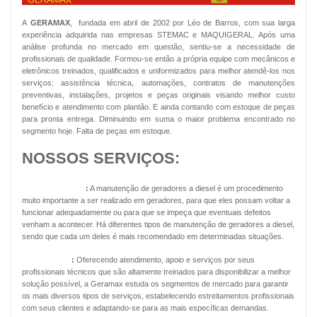
A
GERAMAX
, fundada em abril de 2002 por Léo de Barros, com sua larga
experiência adquirida nas empresas STEMAC e MAQUIGERAL. Após uma
análise profunda no mercado em questão, sentiu-se a necessidade de
profissionais de qualidade. Formou-se então a própria equipe com mecânicos e
eletrônicos treinados, qualificados e uniformizados para melhor atendê-los nos
serviços: assistência técnica, automações, contratos de manutenções
preventivas, instalações, projetos e peças originais visando melhor custo
benefício e atendimento com plantão. E ainda contando com estoque de peças
para pronta entrega. Diminuindo em suma o maior problema encontrado no
segmento hoje. Falta de peças em estoque.
NOSSOS SERVIÇOS:
Geradores Diesel
:
A manutenção de geradores a diesel é um procedimento
muito importante a ser realizado em geradores, para que eles possam voltar a
funcionar adequadamente ou para que se impeça que eventuais defeitos
venham a acontecer. Há diferentes tipos de manutenção de geradores a diesel,
sendo que cada um deles é mais recomendado em determinadas situações.
Energia Solar
:
Oferecendo atendimento, apoio e serviços por seus
profissionais técnicos que são altamente treinados para disponibilizar a melhor
solução possível, a Geramax estuda os segmentos de mercado para garantir
os mais diversos tipos de serviços, estabelecendo estreitamentos profissionais
com seus clientes e adaptando-se para as mais específicas demandas.