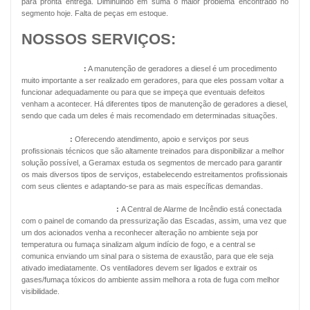
para pronta entrega. Diminuindo em suma o maior problema encontrado no
segmento hoje. Falta de peças em estoque.
NOSSOS SERVIÇOS:
Geradores Diesel
:
A manutenção de geradores a diesel é um procedimento
muito importante a ser realizado em geradores, para que eles possam voltar a
funcionar adequadamente ou para que se impeça que eventuais defeitos
venham a acontecer. Há diferentes tipos de manutenção de geradores a diesel,
sendo que cada um deles é mais recomendado em determinadas situações.
Energia Solar
:
Oferecendo atendimento, apoio e serviços por seus
profissionais técnicos que são altamente treinados para disponibilizar a melhor
solução possível, a Geramax estuda os segmentos de mercado para garantir
os mais diversos tipos de serviços, estabelecendo estreitamentos profissionais
com seus clientes e adaptando-se para as mais específicas demandas.
Pressurização de Escadas
:
A Central de Alarme de Incêndio está conectada
com o painel de comando da pressurização das Escadas, assim, uma vez que
um dos acionados venha a reconhecer alteração no ambiente seja por
temperatura ou fumaça sinalizam algum indício de fogo, e a central se
comunica enviando um sinal para o sistema de exaustão, para que ele seja
ativado imediatamente. Os ventiladores devem ser ligados e extrair os
gases/fumaça tóxicos do ambiente assim melhora a rota de fuga com melhor
visibilidade.