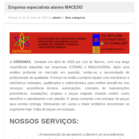
Empresa especialista alarme MACEDO
Posted on
22 de maio de 2023
by
admin
in
Sem categoria
A
GERAMAX
, fundada em abril de 2002 por Léo de Barros, com sua larga
experiência adquirida nas empresas STEMAC e MAQUIGERAL. Após uma
análise profunda no mercado em questão, sentiu-se a necessidade de
profissionais de qualidade. Formou-se então a própria equipe com mecânicos e
eletrônicos treinados, qualificados e uniformizados para melhor atendê-los nos
serviços: assistência técnica, automações, contratos de manutenções
preventivas, instalações, projetos e peças originais visando melhor custo
benefício e atendimento com plantão. E ainda contando com estoque de peças
para pronta entrega. Diminuindo em suma o maior problema encontrado no
segmento hoje. Falta de peças em estoque.
NOSSOS SERVIÇOS:
Geradores Diesel
:
A manutenção de geradores a diesel é um procedimento