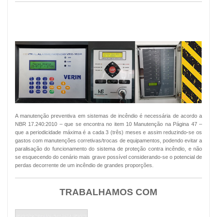
MANUTENÇÃO PREVENTIVA ALARMES
DE INCÊNDIO
A manutenção preventiva em sistemas de incêndio é necessária de acordo a
NBR 17.240:2010 – que se encontra no item 10 Manutenção na Página 47 –
que a periodicidade máxima é a cada 3 (três) meses e assim reduzindo-se os
gastos com manutenções corretivas/trocas de equipamentos, podendo evitar a
paralisação do funcionamento do sistema de proteção contra incêndio, e não
se esquecendo do cenário mais grave possível considerando-se o potencial de
perdas decorrente de um incêndio de grandes proporções.
TRABALHAMOS COM