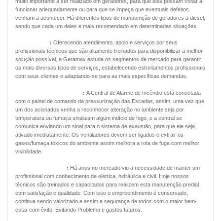
muito importante a ser realizado em geradores, para que eles possam voltar a
funcionar adequadamente ou para que se impeça que eventuais defeitos
venham a acontecer. Há diferentes tipos de manutenção de geradores a diesel,
sendo que cada um deles é mais recomendado em determinadas situações.
Energia Solar
:
Oferecendo atendimento, apoio e serviços por seus
profissionais técnicos que são altamente treinados para disponibilizar a melhor
solução possível, a Geramax estuda os segmentos de mercado para garantir
os mais diversos tipos de serviços, estabelecendo estreitamentos profissionais
com seus clientes e adaptando-se para as mais específicas demandas.
Pressurização de Escadas
:
A Central de Alarme de Incêndio está conectada
com o painel de comando da pressurização das Escadas, assim, uma vez que
um dos acionados venha a reconhecer alteração no ambiente seja por
temperatura ou fumaça sinalizam algum indício de fogo, e a central se
comunica enviando um sinal para o sistema de exaustão, para que ele seja
ativado imediatamente. Os ventiladores devem ser ligados e extrair os
gases/fumaça tóxicos do ambiente assim melhora a rota de fuga com melhor
visibilidade.
Manutenção Predial
:
Há anos no mercado viu a necessidade de manter um
profissional com conhecimento de elétrica, hidráulica e civil. Hoje nossos
técnicos são treinados e capacitados para realizem esta manutenção predial
com satisfação e qualidade. Com isso o empreendimento é conservado,
continua sendo valorizado e assim a segurança de todos com o maior bem-
estar com êxito. Evitando Problema e gastos futuros.