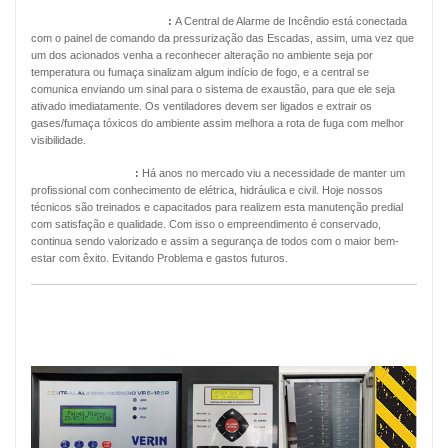
Pressurização de Escadas
:
A Central de Alarme de Incêndio está conectada
com o painel de comando da pressurização das Escadas, assim, uma vez que
um dos acionados venha a reconhecer alteração no ambiente seja por
temperatura ou fumaça sinalizam algum indício de fogo, e a central se
comunica enviando um sinal para o sistema de exaustão, para que ele seja
ativado imediatamente. Os ventiladores devem ser ligados e extrair os
gases/fumaça tóxicos do ambiente assim melhora a rota de fuga com melhor
visibilidade.
Manutenção Predial
:
Há anos no mercado viu a necessidade de manter um
profissional com conhecimento de elétrica, hidráulica e civil. Hoje nossos
técnicos são treinados e capacitados para realizem esta manutenção predial
com satisfação e qualidade. Com isso o empreendimento é conservado,
continua sendo valorizado e assim a segurança de todos com o maior bem-
estar com êxito. Evitando Problema e gastos futuros.
MANUTENÇÃO PREVENTIVA ALARMES
DE INCÊNDIO