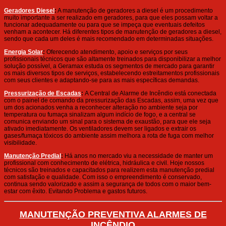
Geradores Diesel
:
A manutenção de geradores a diesel é um procedimento
muito importante a ser realizado em geradores, para que eles possam voltar a
funcionar adequadamente ou para que se impeça que eventuais defeitos
venham a acontecer. Há diferentes tipos de manutenção de geradores a diesel,
sendo que cada um deles é mais recomendado em determinadas situações.
Energia Solar
:
Oferecendo atendimento, apoio e serviços por seus
profissionais técnicos que são altamente treinados para disponibilizar a melhor
solução possível, a Geramax estuda os segmentos de mercado para garantir
os mais diversos tipos de serviços, estabelecendo estreitamentos profissionais
com seus clientes e adaptando-se para as mais específicas demandas.
Pressurização de Escadas
:
A Central de Alarme de Incêndio está conectada
com o painel de comando da pressurização das Escadas, assim, uma vez que
um dos acionados venha a reconhecer alteração no ambiente seja por
temperatura ou fumaça sinalizam algum indício de fogo, e a central se
comunica enviando um sinal para o sistema de exaustão, para que ele seja
ativado imediatamente. Os ventiladores devem ser ligados e extrair os
gases/fumaça tóxicos do ambiente assim melhora a rota de fuga com melhor
visibilidade.
Manutenção Predial
:
Há anos no mercado viu a necessidade de manter um
profissional com conhecimento de elétrica, hidráulica e civil. Hoje nossos
técnicos são treinados e capacitados para realizem esta manutenção predial
com satisfação e qualidade. Com isso o empreendimento é conservado,
continua sendo valorizado e assim a segurança de todos com o maior bem-
estar com êxito. Evitando Problema e gastos futuros.
MANUTENÇÃO PREVENTIVA ALARMES DE
INCÊNDIO