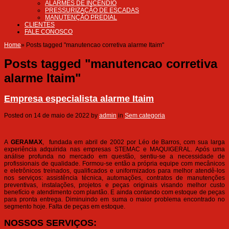
ALARMES DE INCÊNDIO
PRESSURIZAÇÃO DE ESCADAS
MANUTENÇÃO PREDIAL
CLIENTES
FALE CONOSCO
Home
»
Posts tagged "manutencao corretiva alarme Itaim"
Posts tagged "manutencao corretiva
alarme Itaim"
Empresa especialista alarme Itaim
Posted on
14 de maio de 2022
by
admin
in
Sem categoria
A
GERAMAX
, fundada em abril de 2002 por Léo de Barros, com sua larga
experiência adquirida nas empresas STEMAC e MAQUIGERAL. Após uma
análise profunda no mercado em questão, sentiu-se a necessidade de
profissionais de qualidade. Formou-se então a própria equipe com mecânicos
e eletrônicos treinados, qualificados e uniformizados para melhor atendê-los
nos serviços: assistência técnica, automações, contratos de manutenções
preventivas, instalações, projetos e peças originais visando melhor custo
benefício e atendimento com plantão. E ainda contando com estoque de peças
para pronta entrega. Diminuindo em suma o maior problema encontrado no
segmento hoje. Falta de peças em estoque.
NOSSOS SERVIÇOS: