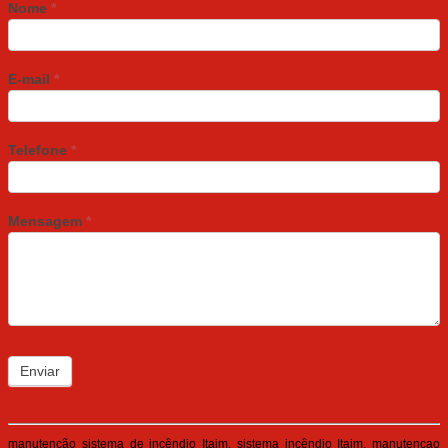
Nome
*
E-mail
*
Telefone
*
Mensagem
*
Enviar
manutenção sistema de incêndio Itaim, sistema incêndio Itaim, manutencao