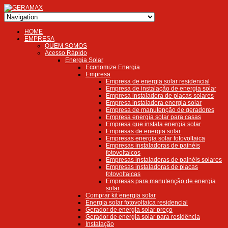
HOME
EMPRESA
QUEM SOMOS
Acesso Rápido
Energia Solar
Economize Energia
Empresa
Empresa de energia solar residencial
Empresa de instalação de energia solar
Empresa instaladora de placas solares
Empresa instaladora energia solar
Empresa de manutenção de geradores
Empresa energia solar para casas
Empresa que instala energia solar
Empresas de energia solar
Empresas energia solar fotovoltaica
Empresas instaladoras de painéis
fotovoltaicos
Empresas instaladoras de painéis solares
Empresas instaladoras de placas
fotovoltaicas
Empresas para manutenção de energia
solar
Comprar kit energia solar
Energia solar fotovoltaica residencial
Gerador de energia solar preço
Gerador de energia solar para residência
Instalação