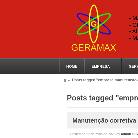
HOME
EMPRESA
GER
»
Posts tagged "empresa manutencao
Posts tagged "emp
Manutenção corretiv
Posted on
22 de maio de 2023
by
admin
in
S