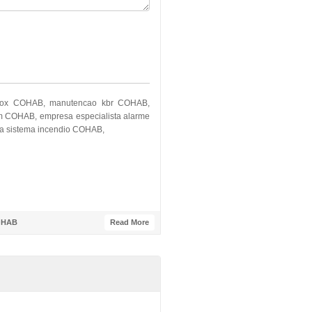
gfox COHAB, manutencao kbr COHAB,
 COHAB, empresa especialista alarme
a sistema incendio COHAB,
COHAB
Read More