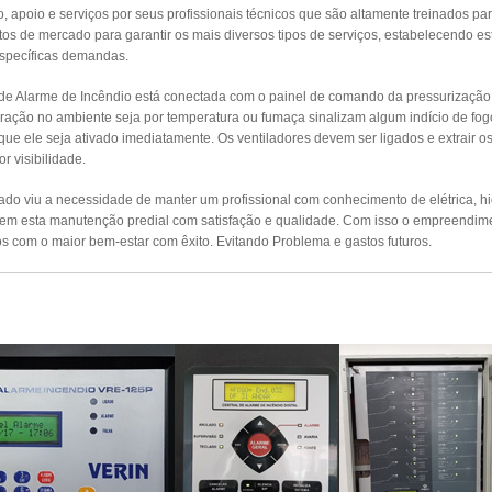
apoio e serviços por seus profissionais técnicos que são altamente treinados par
s de mercado para garantir os mais diversos tipos de serviços, estabelecendo es
específicas demandas.
 de Alarme de Incêndio está conectada com o painel de comando da pressurizaçã
ração no ambiente seja por temperatura ou fumaça sinalizam algum indício de fog
 que ele seja ativado imediatamente. Os ventiladores devem ser ligados e extrair 
r visibilidade.
o viu a necessidade de manter um profissional com conhecimento de elétrica, hidr
izem esta manutenção predial com satisfação e qualidade. Com isso o empreendim
s com o maior bem-estar com êxito. Evitando Problema e gastos futuros.
UTENÇÃO PREVENTIVA ALARMES DE INCÊ