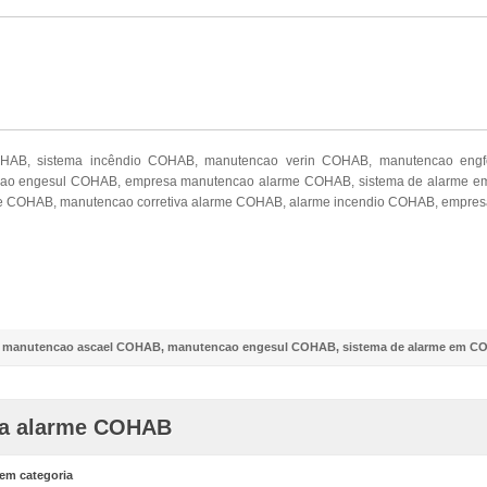
OHAB, sistema incêndio COHAB, manutencao verin COHAB, manutencao en
o engesul COHAB, empresa manutencao alarme COHAB, sistema de alarme em
e COHAB, manutencao corretiva alarme COHAB, alarme incendio COHAB, empres
NOSSO FACEBOOK
,
manutencao ascael COHAB
,
manutencao engesul COHAB
,
sistema de alarme em 
va alarme COHAB
em categoria