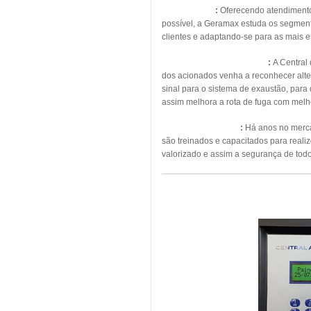
Energia Solar
:
Oferecendo atendimento, 
possível, a Geramax estuda os segmento
clientes e adaptando-se para as mais 
Pressurização de Escadas
:
A Central
dos acionados venha a reconhecer alte
sinal para o sistema de exaustão, para
assim melhora a rota de fuga com melho
Manutenção Predial
:
Há anos no mercad
são treinados e capacitados para real
valorizado e assim a segurança de todo
MAN