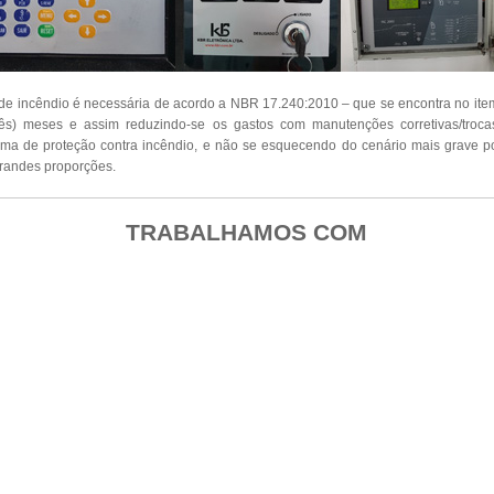
de incêndio é necessária de acordo a NBR 17.240:2010 – que se encontra no it
ês) meses e assim reduzindo-se os gastos com manutenções corretivas/troc
ema de proteção contra incêndio, e não se esquecendo do cenário mais grave po
randes proporções.
TRABALHAMOS COM