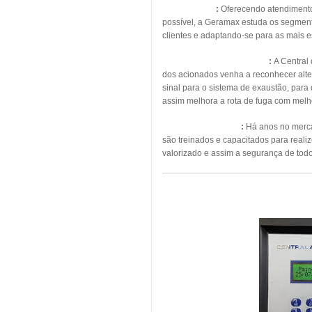
Energia Solar
:
Oferecendo atendimento, 
possível, a Geramax estuda os segmento
clientes e adaptando-se para as mais 
Pressurização de Escadas
:
A Central
dos acionados venha a reconhecer alte
sinal para o sistema de exaustão, para
assim melhora a rota de fuga com melho
Manutenção Predial
:
Há anos no mercad
são treinados e capacitados para real
valorizado e assim a segurança de todo
MAN