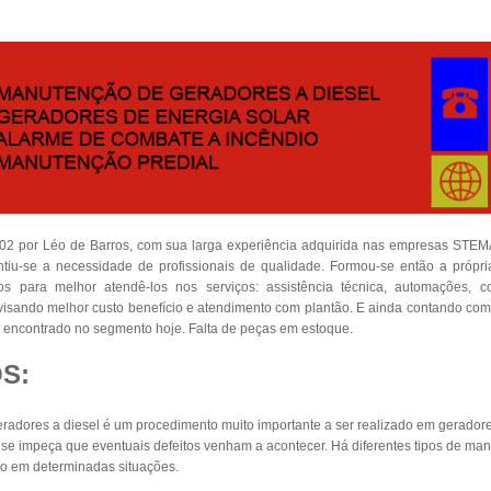
002 por Léo de Barros, com sua larga experiência adquirida nas empresas S
iu-se a necessidade de profissionais de qualidade. Formou-se então a própr
dos para melhor atendê-los nos serviços: assistência técnica, automações, 
s visando melhor custo benefício e atendimento com plantão. E ainda contando co
encontrado no segmento hoje. Falta de peças em estoque.
S:
adores a diesel é um procedimento muito importante a ser realizado em geradore
e impeça que eventuais defeitos venham a acontecer. Há diferentes tipos de man
o em determinadas situações.