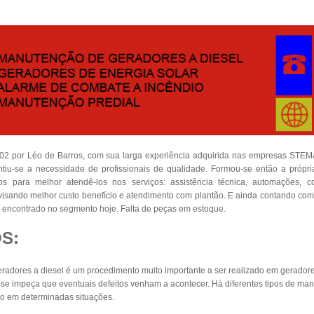
002 por Léo de Barros, com sua larga experiência adquirida nas empresas S
iu-se a necessidade de profissionais de qualidade. Formou-se então a própr
dos para melhor atendê-los nos serviços: assistência técnica, automações, 
s visando melhor custo benefício e atendimento com plantão. E ainda contando co
encontrado no segmento hoje. Falta de peças em estoque.
S:
adores a diesel é um procedimento muito importante a ser realizado em geradore
e impeça que eventuais defeitos venham a acontecer. Há diferentes tipos de man
o em determinadas situações.