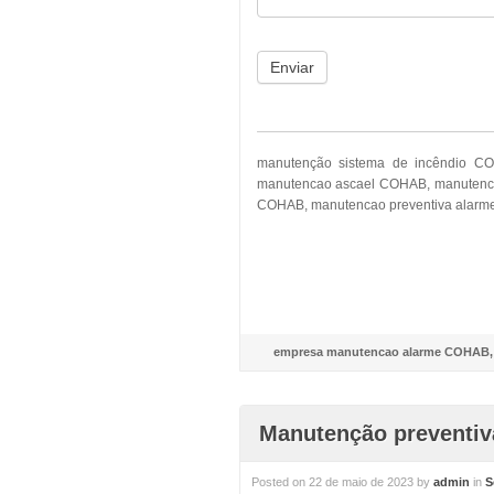
Enviar
manutenção sistema de incêndio C
manutencao ascael COHAB, manutenca
COHAB, manutencao preventiva alarm
empresa manutencao alarme COHAB
Manutenção preventi
Posted on
22 de maio de 2023
by
admin
in
S