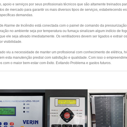
apoio e serviços por seus profissionais técnicos que são altamente treinados par
s de mercado para garantir os mais diversos tipos de serviços, estabelecendo es
específicas demandas.
 de Alarme de Incêndio está conectada com o painel de comando da pressurizaçã
ração no ambiente seja por temperatura ou fumaça sinalizam algum indício de fog
 que ele seja ativado imediatamente. Os ventiladores devem ser ligados e extrair 
r visibilidade.
o viu a necessidade de manter um profissional com conhecimento de elétrica, hidr
izem esta manutenção predial com satisfação e qualidade. Com isso o empreendim
s com o maior bem-estar com êxito. Evitando Problema e gastos futuros.
UTENÇÃO PREVENTIVA ALARMES DE INCÊ