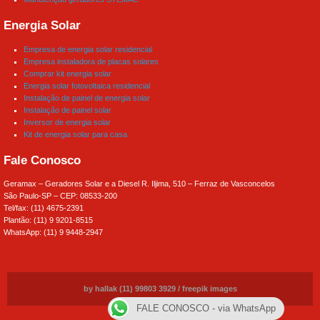
Energia Solar
Empresa de energia solar residencial
Empresa instaladora de placas solares
Comprar kit energia solar
Energia solar fotovoltaica residencial
Instalação de painel de energia solar
Instalação de painel solar
Inversor de energia solar
Kit de energia solar para casa
Fale Conosco
Geramax – Geradores Solar e a Diesel R. Iljima, 510 – Ferraz de Vasconcelos
São Paulo-SP – CEP: 08533-200
Tel/fax: (11) 4675-2391
Plantão: (11) 9 9201-8515
WhatsApp: (11) 9 9448-2947
by hallak (11) 99803 3929
/
freepik images
FALE CONOSCO - via WhatsApp