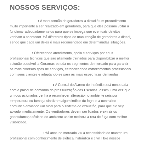
NOSSOS SERVIÇOS:
Geradores Diesel
:
A manutenção de geradores a diesel é um procedimento
muito importante a ser realizado em geradores, para que eles possam voltar a
funcionar adequadamente ou para que se impeça que eventuais defeitos
venham a acontecer. Há diferentes tipos de manutenção de geradores a diesel,
sendo que cada um deles é mais recomendado em determinadas situações.
Energia Solar
:
Oferecendo atendimento, apoio e serviços por seus
profissionais técnicos que são altamente treinados para disponibilizar a melhor
solução possível, a Geramax estuda os segmentos de mercado para garantir
os mais diversos tipos de serviços, estabelecendo estreitamentos profissionais
com seus clientes e adaptando-se para as mais específicas demandas.
Pressurização de Escadas
:
A Central de Alarme de Incêndio está conectada
com o painel de comando da pressurização das Escadas, assim, uma vez que
um dos acionados venha a reconhecer alteração no ambiente seja por
temperatura ou fumaça sinalizam algum indício de fogo, e a central se
comunica enviando um sinal para o sistema de exaustão, para que ele seja
ativado imediatamente. Os ventiladores devem ser ligados e extrair os
gases/fumaça tóxicos do ambiente assim melhora a rota de fuga com melhor
visibilidade.
Manutenção Predial
:
Há anos no mercado viu a necessidade de manter um
profissional com conhecimento de elétrica, hidráulica e civil. Hoje nossos