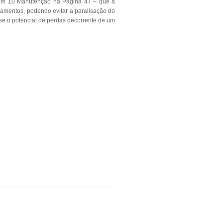
tem 10 Manutenção na Página 47 – que a
pamentos, podendo evitar a paralisação do
se o potencial de perdas decorrente de um