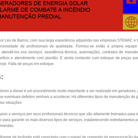
 por Léo de Barros, com sua larga experiência adquirida nas empresas STEMAC 
cessidade de profissionais de qualidade. Formou-se então a própria equipe 
 atendê-los nos serviços: assistência técnica, automações, contratos de manuten
enefício e atendimento com plantão. E ainda contando com estoque de peças pa
oje. Falta de peças em estoque.
:
res a diesel é um procedimento muito importante a ser realizado em geradores, p
 eventuais defeitos venham a acontecer. Há diferentes tipos de manutenção de 
as situações.
io e serviços por seus profissionais técnicos que são altamente treinados para di
ra garantir os mais diversos tipos de serviços, estabelecendo estreitamentos pr
emandas.
 Alarme de Incêndio está conectada com o painel de comando da pressurização d