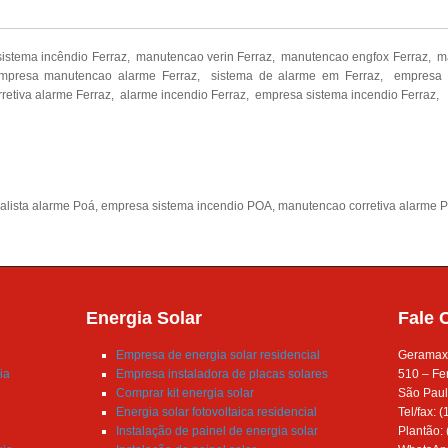
sistema incêndio Ferraz, manutencao verin Ferraz, manutencao engfox Ferraz, 
mpresa manutencao alarme Ferraz, sistema de alarme em Ferraz, empresa e
retiva alarme Ferraz, alarme incendio Ferraz, empresa sistema incendio Ferraz,
NOSSO FACEBOOK
alista alarme Poá
,
empresa sistema incendio POA
,
manutencao corretiva alarme 
Energia Solar
Fale 
Empresa de energia solar residencial
Geramax –
ia
Empresa instaladora de placas solares
510 – Fe
Comprar kit energia solar
São Paul
Energia solar fotovoltaica residencial
Tel/fax: 
Instalação de painel de energia solar
Plantão: