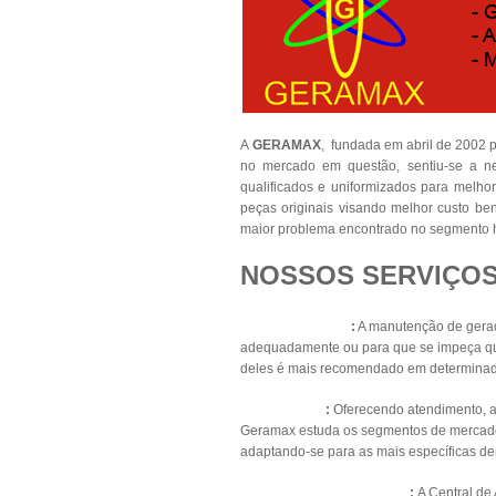
A
GERAMAX
, fundada em abril de 2002
no mercado em questão, sentiu-se a ne
qualificados e uniformizados para melhor
peças originais visando melhor custo b
maior problema encontrado no segmento h
NOSSOS SERVIÇOS
Geradores Diesel
:
A manutenção de gerado
adequadamente ou para que se impeça que
deles é mais recomendado em determinad
Energia Solar
:
Oferecendo atendimento, apo
Geramax estuda os segmentos de mercado pa
adaptando-se para as mais específicas d
Pressurização de Escadas
:
A Central de