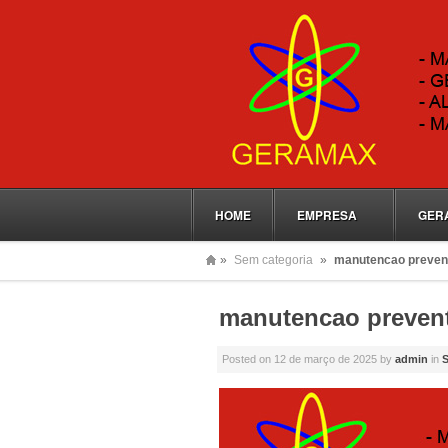
HOME
EMPRESA
GER
»
Sem categoria
»
manutencao preven
manutencao preven
Posted on
12 de março de 2025
by
admin
in
S