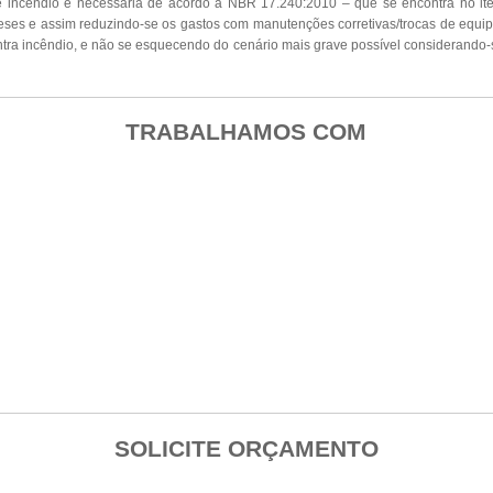
e incêndio é necessária de acordo a NBR 17.240:2010 – que se encontra no i
eses e assim reduzindo-se os gastos com manutenções corretivas/trocas de equi
tra incêndio, e não se esquecendo do cenário mais grave possível considerando-
TRABALHAMOS COM
SOLICITE ORÇAMENTO