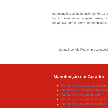
manutenção sistema de incêndio Ferraz, 
Ferraz, manutencao engesul Ferraz, e
preventiva alarme Ferraz, manutencao cor
alarme incendio Poá
,
empresa especi
Manutenção em Gerador
Manutenção de geradores a diesel
Manutenção de geradores de energ
Manutenção de grupo gerador
Manutenção em gerador cummins
Manutenção em gerador HEIMER