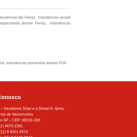
manutencao kbr Ferraz, manutencao ascael
specialista alarme Ferraz, manutencao
Poá
,
manutencao preventiva alarme POA
Conosco
 Geradores Solar e a Diesel R. Iljima,
rraz de Vasconcelos
o-SP – CEP: 08533-200
(11) 4675-2391
 (11) 9 9201-8515