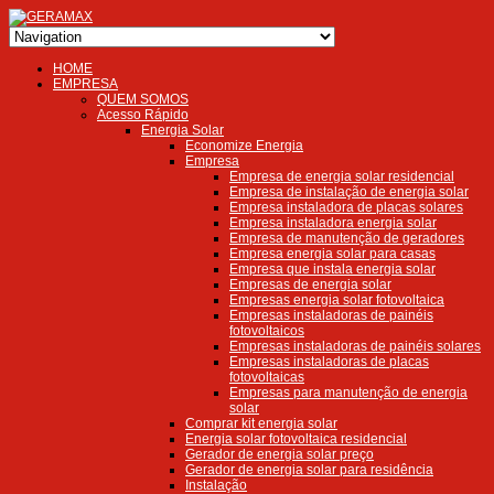
HOME
EMPRESA
QUEM SOMOS
Acesso Rápido
Energia Solar
Economize Energia
Empresa
Empresa de energia solar residencial
Empresa de instalação de energia solar
Empresa instaladora de placas solares
Empresa instaladora energia solar
Empresa de manutenção de geradores
Empresa energia solar para casas
Empresa que instala energia solar
Empresas de energia solar
Empresas energia solar fotovoltaica
Empresas instaladoras de painéis
fotovoltaicos
Empresas instaladoras de painéis solares
Empresas instaladoras de placas
fotovoltaicas
Empresas para manutenção de energia
solar
Comprar kit energia solar
Energia solar fotovoltaica residencial
Gerador de energia solar preço
Gerador de energia solar para residência
Instalação