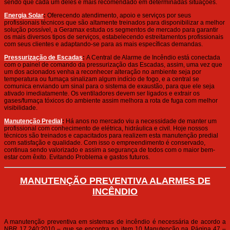
sendo que cada um deles é mais recomendado em determinadas situações.
Energia Solar
:
Oferecendo atendimento, apoio e serviços por seus
profissionais técnicos que são altamente treinados para disponibilizar a melhor
solução possível, a Geramax estuda os segmentos de mercado para garantir
os mais diversos tipos de serviços, estabelecendo estreitamentos profissionais
com seus clientes e adaptando-se para as mais específicas demandas.
Pressurização de Escadas
:
A Central de Alarme de Incêndio está conectada
com o painel de comando da pressurização das Escadas, assim, uma vez que
um dos acionados venha a reconhecer alteração no ambiente seja por
temperatura ou fumaça sinalizam algum indício de fogo, e a central se
comunica enviando um sinal para o sistema de exaustão, para que ele seja
ativado imediatamente. Os ventiladores devem ser ligados e extrair os
gases/fumaça tóxicos do ambiente assim melhora a rota de fuga com melhor
visibilidade.
Manutenção Predial
:
Há anos no mercado viu a necessidade de manter um
profissional com conhecimento de elétrica, hidráulica e civil. Hoje nossos
técnicos são treinados e capacitados para realizem esta manutenção predial
com satisfação e qualidade. Com isso o empreendimento é conservado,
continua sendo valorizado e assim a segurança de todos com o maior bem-
estar com êxito. Evitando Problema e gastos futuros.
MANUTENÇÃO PREVENTIVA ALARMES DE
INCÊNDIO
A manutenção preventiva em sistemas de incêndio é necessária de acordo a
NBR 17.240:2010 – que se encontra no item 10 Manutenção na Página 47 –