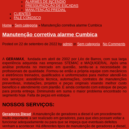
ALARMES DE INCÊNDIO
PRESSURIZAÇÃO DE ESCADAS
MANUTENÇÃO PREDIAL
CLIENTES
FALE CONOSCO
Home
»
Sem categoria
»
Manutenção corretiva alarme Cumbica
Manutenção corretiva alarme Cumbica
Posted on
22 de setembro de 2022
by
admin
in
Sem categoria
-
No Comments
A
GERAMAX
, fundada em abril de 2002 por Léo de Barros, com sua larga
experiência adquirida nas empresas STEMAC e MAQUIGERAL. Após uma
análise profunda no mercado em questão, sentiu-se a necessidade de
profissionais de qualidade. Formou-se então a própria equipe com mecânicos
e eletrônicos treinados, qualificados e uniformizados para melhor atendê-los
nos serviços: assistência técnica, automações, contratos de manutenções
preventivas, instalações, projetos e peças originais visando melhor custo
benefício e atendimento com plantão. E ainda contando com estoque de peças
para pronta entrega. Diminuindo em suma o maior problema encontrado no
segmento hoje. Falta de peças em estoque.
NOSSOS SERVIÇOS:
Geradores Diesel
:
A manutenção de geradores a diesel é um procedimento
muito importante a ser realizado em geradores, para que eles possam voltar a
funcionar adequadamente ou para que se impeça que eventuais defeitos
venham a acontecer. Há diferentes tipos de manutenção de geradores a diesel,