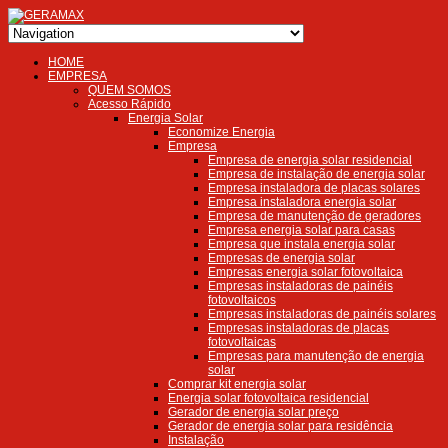
HOME
EMPRESA
QUEM SOMOS
Acesso Rápido
Energia Solar
Economize Energia
Empresa
Empresa de energia solar residencial
Empresa de instalação de energia solar
Empresa instaladora de placas solares
Empresa instaladora energia solar
Empresa de manutenção de geradores
Empresa energia solar para casas
Empresa que instala energia solar
Empresas de energia solar
Empresas energia solar fotovoltaica
Empresas instaladoras de painéis
fotovoltaicos
Empresas instaladoras de painéis solares
Empresas instaladoras de placas
fotovoltaicas
Empresas para manutenção de energia
solar
Comprar kit energia solar
Energia solar fotovoltaica residencial
Gerador de energia solar preço
Gerador de energia solar para residência
Instalação