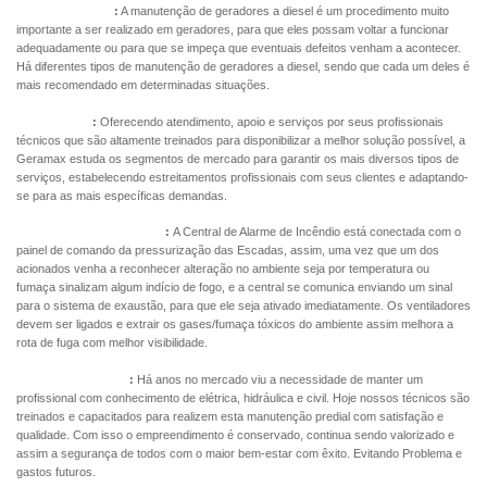
Geradores Diesel
:
A manutenção de geradores a diesel é um procedimento muito
importante a ser realizado em geradores, para que eles possam voltar a funcionar
adequadamente ou para que se impeça que eventuais defeitos venham a acontecer.
Há diferentes tipos de manutenção de geradores a diesel, sendo que cada um deles é
mais recomendado em determinadas situações.
Energia Solar
:
Oferecendo atendimento, apoio e serviços por seus profissionais
técnicos que são altamente treinados para disponibilizar a melhor solução possível, a
Geramax estuda os segmentos de mercado para garantir os mais diversos tipos de
serviços, estabelecendo estreitamentos profissionais com seus clientes e adaptando-
se para as mais específicas demandas.
Pressurização de Escadas
:
A Central de Alarme de Incêndio está conectada com o
painel de comando da pressurização das Escadas, assim, uma vez que um dos
acionados venha a reconhecer alteração no ambiente seja por temperatura ou
fumaça sinalizam algum indício de fogo, e a central se comunica enviando um sinal
para o sistema de exaustão, para que ele seja ativado imediatamente. Os ventiladores
devem ser ligados e extrair os gases/fumaça tóxicos do ambiente assim melhora a
rota de fuga com melhor visibilidade.
Manutenção Predial
:
Há anos no mercado viu a necessidade de manter um
profissional com conhecimento de elétrica, hidráulica e civil. Hoje nossos técnicos são
treinados e capacitados para realizem esta manutenção predial com satisfação e
qualidade. Com isso o empreendimento é conservado, continua sendo valorizado e
assim a segurança de todos com o maior bem-estar com êxito. Evitando Problema e
gastos futuros.