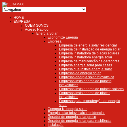
HOME
EMPRESA
QUEM SOMOS
Acesso Rápido
Energia Solar
Economize Energia
Empresa
Empresa de energia solar residencial
Empresa de instalação de energia solar
Empresa instaladora de placas solares
Empresa instaladora energia solar
Empresa de manutenção de geradores
Empresa energia solar para casas
Empresa que instala energia solar
Empresas de energia solar
Empresas energia solar fotovoltaica
Empresas instaladoras de painéis
fotovoltaicos
Empresas instaladoras de painéis solares
Empresas instaladoras de placas
fotovoltaicas
Empresas para manutenção de energia
solar
Comprar kit energia solar
Energia solar fotovoltaica residencial
Gerador de energia solar preço
Gerador de energia solar para residência
Instalação