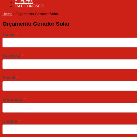
CLIENTES
FALE CONOSCO
Home
»
Orçamento Gerador Solar
Orçamento Gerador Solar
Nome
*
Telefone
*
E-mail
*
Endereço
*
Cidade
*