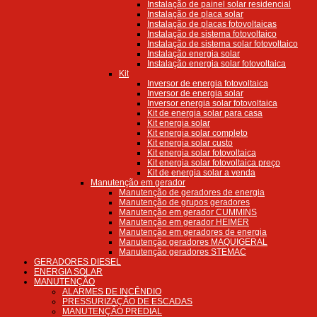
Instalação de painel solar residencial
Instalação de placa solar
Instalação de placas fotovoltaicas
Instalação de sistema fotovoltaico
Instalação de sistema solar fotovoltaico
Instalação energia solar
Instalação energia solar fotovoltaica
Kit
Inversor de energia fotovoltaica
Inversor de energia solar
Inversor energia solar fotovoltaica
Kit de energia solar para casa
Kit energia solar
Kit energia solar completo
Kit energia solar custo
Kit energia solar fotovoltaica
Kit energia solar fotovoltaica preço
Kit de energia solar a venda
Manutenção em gerador
Manutenção de geradores de energia
Manutenção de grupos geradores
Manutenção em gerador CUMMINS
Manutenção em gerador HEIMER
Manutenção em geradores de energia
Manutenção geradores MAQUIGERAL
Manutenção geradores STEMAC
GERADORES DIESEL
ENERGIA SOLAR
MANUTENÇÃO
ALARMES DE INCÊNDIO
PRESSURIZAÇÃO DE ESCADAS
MANUTENÇÃO PREDIAL