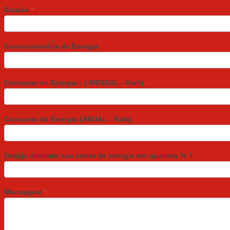
Estado
*
Concessionária de Energia
Consumo de Energia - ( MENSAL - Kwh)
Consumo de Energia (ANUAL - Kwh)
Deseja diminuir sua conta de energia em quantos % ?
Mensagem
*